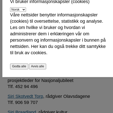
Vi bruker informasjonskapsler (cookies)
Kulturkontoret
Våre nettsider benytter informasjonskapsler
Knut-Erik Rønne
, teamleder
(cookies) til oversettelse, statistikk og analyse.
Tlf: 918 03 894
Les om hvilke vi bruker og hvordan vi
administrerer dem i erklæringen vår om
Silje Waters
, rådgiver kultur
personvern og informasjonskapsler i bunnen på
Tlf: 476 23 878
nettsiden. Her kan du også trekke ditt samtykke
Lars Erik Antonsen
, rådgiver kultur/leder
til bruk av cookies.
Olavsdagene
Tlf. 456 62 438
Godta alle
Avvis alle
Line Kjølberg
, rådgiver Olavsdagene og
prosjektleder for Nasjonaljubileet
Tlf. 452 94 496
Siri Skotvedt Torp
, rådgiver Olavsdagene
Tlf. 906 59 707
Siri Braadland
, rådgiver kultur