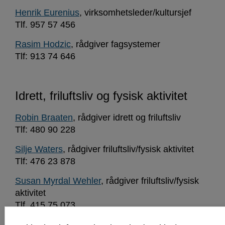
Henrik Eurenius
, virksomhetsleder/kultursjef
Tlf. 957 57 456
Rasim Hodzic
, rådgiver fagsystemer
Tlf: 913 74 646
Idrett, friluftsliv og fysisk aktivitet
Robin Braaten
, rådgiver idrett og friluftsliv
Tlf: 480 90 228
Silje Waters
, rådgiver friluftsliv/fysisk aktivitet
Tlf: 476 23 878
Susan Myrdal Wehler
, rådgiver friluftsliv/fysisk
aktivitet
Tlf. 415 75 073