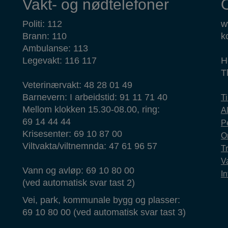
Vakt- og nødtelefoner
Politi: 112
w
Brann: 110
k
Ambulanse: 113
Legevakt: 116 117
H
T
Veterinærvakt: 48 28 01 49
Barnevern: I arbeidstid: 91 11 71 40
T
Mellom klokken 15.30-08.00, ring:
Al
69 14 44 44
P
Krisesenter: 69 10 87 00
O
Viltvakta/viltnemnda: 47 61 96 57
T
Va
Vann og avløp: 69 10 80 00
In
(ved automatisk svar tast 2)
Vei, park, kommunale bygg og plasser:
69 10 80 00 (ved automatisk svar tast 3)