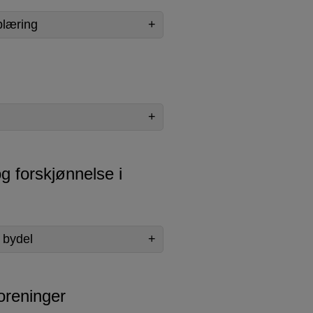
plæring
og forskjønnelse i
e bydel
foreninger