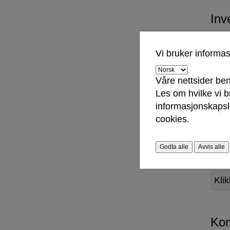
Inv
Klik
Vi bruker informa
Våre nettsider ben
Til
Les om hvilke vi 
informasjonskapsle
Klik
cookies.
Godta alle
Avvis alle
Ras
Klik
Kom