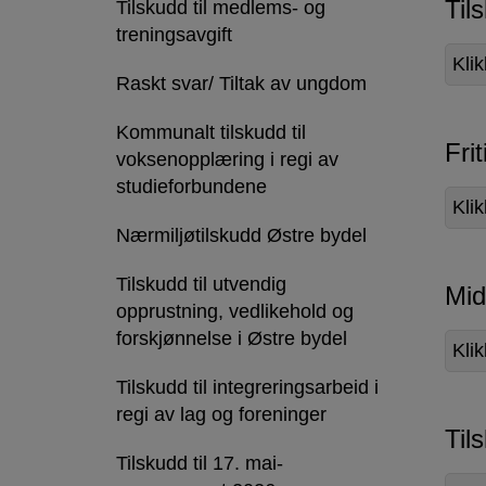
Til
Tilskudd til medlems- og
treningsavgift
Klik
Raskt svar/ Tiltak av ungdom
Kommunalt tilskudd til
Fri
voksenopplæring i regi av
studieforbundene
Kli
Nærmiljøtilskudd Østre bydel
Tilskudd til utvendig
Mid
opprustning, vedlikehold og
forskjønnelse i Østre bydel
Klik
Tilskudd til integreringsarbeid i
regi av lag og foreninger
Til
Tilskudd til 17. mai-