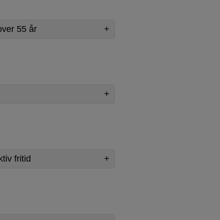
over 55 år
iv fritid