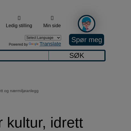
Ledig stilling
Min side
Spør meg
Translate
Powered by
SØK
rett og nærmiljøanlegg
kultur, idrett