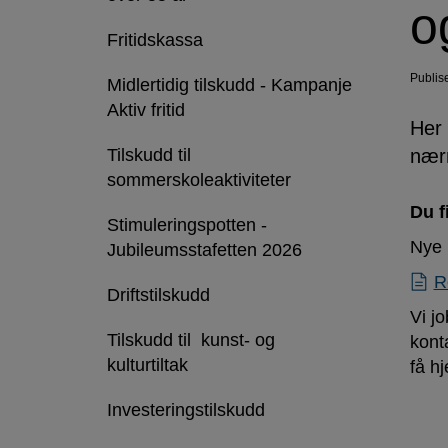
kultur,
o
idrett
Fritidskassa
og
Publis
Midlertidig tilskudd - Kampanje
Aktiv fritid
nærmiljøanlegg
Her 
Tilskudd til
nærm
sommerskoleaktiviteter
Du f
Stimuleringspotten -
Nye 
Jubileumsstafetten 2026
R
Driftstilskudd
Vi j
Tilskudd til kunst- og
kont
kulturtiltak
få hj
Investeringstilskudd