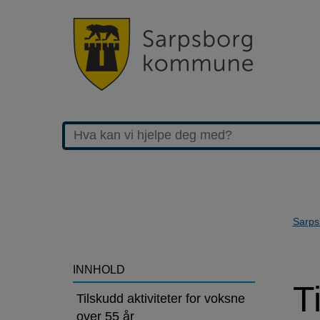
Sarps
>Tilskuddsordninger
INNHOLD
T
for
Tilskudd aktiviteter for voksne
over 55 år