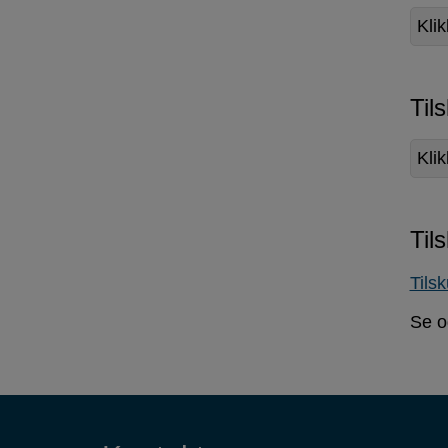
Klik
Til
Kli
Til
Tils
Se o
Kontaktinformasjon