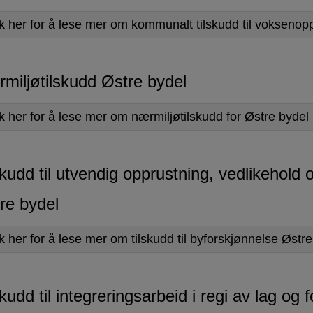
kk her for å lese mer om kommunalt tilskudd til voksenop
miljøtilskudd Østre bydel
kk her for å lese mer om nærmiljøtilskudd for Østre bydel
skudd til utvendig opprustning, vedlikehold 
re bydel
k her for å lese mer om tilskudd til byforskjønnelse Østr
skudd til integreringsarbeid i regi av lag og 