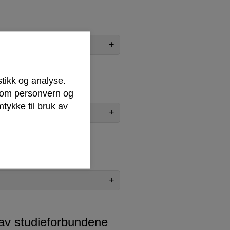
stikk og analyse.
r om personvern og
tykke til bruk av
avgift
 av studieforbundene