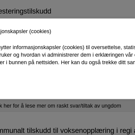
esteringstilskudd
k her for å lese mer om investeringstilskudd
sjonskapsler (cookies)
ytter informasjonskapsler (cookies) til oversettelse, stati
skudd til medlems- og treningsavgift
bruker og hvordan vi administrerer dem i erklæringen vå
r i bunnen på nettsiden. Her kan du også trekke ditt sam
k her for å lese mer om tilskudd til medlems- og trenings
kt svar/ Tiltak av ungdom
k her for å lese mer om raskt svar/tiltak av ungdom
munalt tilskudd til voksenopplæring i regi