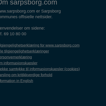
Om sarpsborg.com
ww.sarpsborg.com er Sarpsborg
ommunes offisielle nettsider.
envendelser om sidene:
lf. 69 10 80 00
ilgjengelighetserklæring for www.sarpsborg.com
le tilgjengelighetserklæringer
ersonvernerklæring
m informasjonskapsler
rekke samtykke til informasjonskapsler (cookies)
rsling om kritikkverdige forhold
formation in English