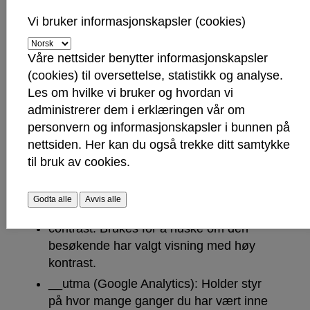
MERK:
Alle besøkende kan velge å unngå
sporing om de skrur av
Vi bruker informasjonskapsler (cookies)
informasjonskapsler/cookies i sin nettleser.
Våre nettsider benytter informasjonskapsler
Mer om informasjonskapsler på
(cookies) til oversettelse, statistikk og analyse.
www.sarpsborg.com:
Les om hvilke vi bruker og hvordan vi
administrerer dem i erklæringen vår om
ASP.NET_SessionId: Denne cookien
personvern og informasjonskapsler i bunnen på
setter din sesjons-ID og gjør det mulig
nettsiden. Her kan du også trekke ditt samtykke
for oss å vite at du er den samme
til bruk av cookies.
besøkende mellom ulike sidevisninger.
Denne slettes når du lukker nettleseren.
Godta alle
Avvis alle
Merk at du vil få en ny ved neste besøk.
contrast: Brukes for å huske om den
besøkende har valgt visning med høy
kontrast.
__utma (Google Analytics): Holder styr
på hvor mange ganger du har vært inne