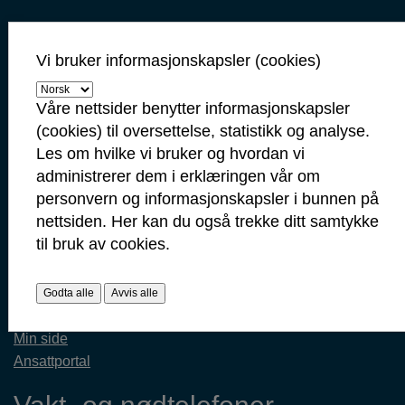
Kontaktinformasjon
Kontakt oss
Vi bruker informasjonskapsler (cookies)
Servicetorget: 69 10 80 00
(Telefontid mandag-fredag 09.00-14.00)
Våre nettsider benytter informasjonskapsler
servicetorget@sarpsborg.com
(cookies) til oversettelse, statistikk og analyse.
postmottak@sarpsborg.com
Les om hvilke vi bruker og hvordan vi
Contact us - English
administrerer dem i erklæringen vår om
personvern og informasjonskapsler i bunnen på
Post: Postboks 237, 1702 Sarpsborg
nettsiden. Her kan du også trekke ditt samtykke
Besøk: Glengsgata 38, 1706 Sarpsborg
til bruk av cookies.
Faktura: Postboks 505, 1703 Sarpsborg
Org.nr: 938 801 363
Kommunenummer: 3105
Godta alle
Avvis alle
Min side
Ansattportal