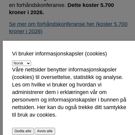
en forhåndskonferanse.
Dette koster 5.700
kroner i 2026.
Se mer om forhåndskonferanse her (koster 5.700
kroner i 2026)
Skjema for bestilling av forhåndskonferanse
(koster 5.700 kroner i 2026)
Vi bruker informasjonskapsler (cookies)
Våre nettsider benytter informasjonskapsler
(cookies) til oversettelse, statistikk og analyse.
Les om hvilke vi bruker og hvordan vi
Hva skjer etter du har søkt?
administrerer dem i erklæringen vår om
Når kommunen har mottatt søknaden, blir saken
personvern og informasjonskapsler i bunnen på
fordelt til en saksbehandler. Hvis det mangler
nettsiden. Her kan du også trekke ditt samtykke
nødvendige opplysninger, vil du motta et
til bruk av cookies.
mangelbrev som beskriver hvilken dokumentasjon
kommunen trenger.
Godta alle
Avvis alle