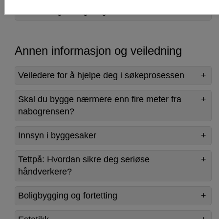
Behandlingstid og klage
Annen informasjon og veiledning
Veiledere for å hjelpe deg i søkeprosessen
Skal du bygge nærmere enn fire meter fra
nabogrensen?
Innsyn i byggesaker
Tettpå: Hvordan sikre deg seriøse
håndverkere?
Boligbygging og fortetting