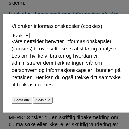
skjerm.
Husk at du finner også mye informasjon på våre
nettsider om byggesak.
Vi bruker informasjonskapsler (cookies)
Våre nettsider benytter informasjonskapsler
Avbestille byggesaksveiledning
(cookies) til oversettelse, statistikk og analyse.
Les om hvilke vi bruker og hvordan vi
Hvis du ikke kan møte til bestilt byggesakstime,
administrerer dem i erklæringen vår om
send e-post med avbestilling
til
avbestillbyggesak@sarpsborg.com
.
personvern og informasjonskapsler i bunnen på
nettsiden. Her kan du også trekke ditt samtykke
til bruk av cookies.
Trenger du mer grundig vurdering av
Godta alle
Avvis alle
ditt prosjekt?
MERK: Ønsker du en skriftlig tilbakemelding om
du må søke eller ikke, eller skriftlig vurdering av