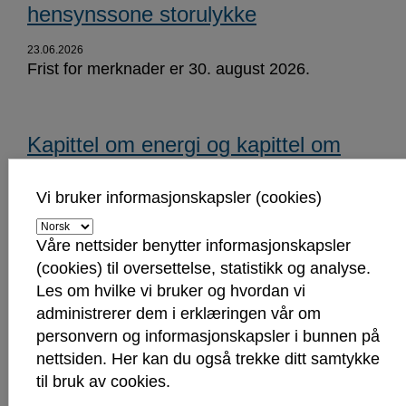
hensynssone storulykke
23.06.2026
Frist for merknader er 30. august 2026.
Kapittel om energi og kapittel om
klimatilpasning - Kommunedelplan
Vi bruker informasjonskapsler (cookies)
klima og energi – offentlig ettersyn
Våre nettsider benytter informasjonskapsler
19.06.2026
(cookies) til oversettelse, statistikk og analyse.
Frist for merknader er 01.09.2026.
Les om hvilke vi bruker og hvordan vi
administrerer dem i erklæringen vår om
personvern og informasjonskapsler i bunnen på
Høring: Forskrift om håndtering av
nettsiden. Her kan du også trekke ditt samtykke
til bruk av cookies.
husholdningsavfall