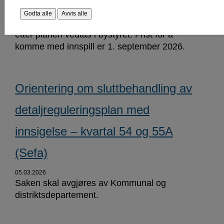
28.05.2026
Godta alle
Avvis alle
Forskriften ligger nå ute på høring og skal
etter planen vedtas i bystyret. Frist for å
komme med innspill er 1. september 2026.
Orientering om sluttbehandling av
detaljreguleringsplan med
innsigelse – kvartal 54 og 55A
(Sefa)
05.03.2026
Saken skal avgjøres av Kommunal og
distriktsdepartement.