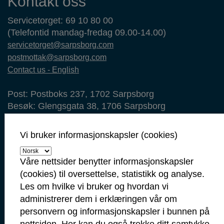
Kontakt oss
Servicetorget: 69 10 80 00
(Telefontid mandag-fredag 09.00-14.00)
servicetorget@sarpsborg.com
postmottak@sarpsborg.com
Contact us - English
Post: Postboks 237, 1702 Sarpsborg
Besøk: Glengsgata 38, 1706 Sarpsborg
Faktura: Postboks 505, 1703 Sarpsborg
Org.nr: 938 801 363
Vi bruker informasjonskapsler (cookies)
Kommunenummer: 3105
Våre nettsider benytter informasjonskapsler
Min side
(cookies) til oversettelse, statistikk og analyse.
Ansattportal
Les om hvilke vi bruker og hvordan vi
administrerer dem i erklæringen vår om
Vakt- og nødtelefoner
personvern og informasjonskapsler i bunnen på
Politi: 112
nettsiden. Her kan du også trekke ditt samtykke