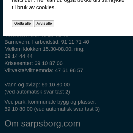
Brann: 110
til bruk av cookies.
Ambulanse: 113
Legevakt: 116 117
Godta alle
Avvis alle
Veterinærvakt: 48 28 01 49
Barnevern: I arbeidstid: 91 11 71 40
Mellom klokken 15.30-08.00, ring:
69 14 44 44
Krisesenter: 69 10 87 00
Viltvakta/viltnemnda: 47 61 96 57
Vann og avløp: 69 10 80 00
(ved automatisk svar tast 2)
Vei, park, kommunale bygg og plasser:
69 10 80 00 (ved automatisk svar tast 3)
Om sarpsborg.com