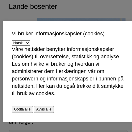
Lande bosenter
Vi bruker informasjonskapsler (cookies)
Våre nettsider benytter informasjonskapsler
(cookies) til oversettelse, statistikk og analyse.
Utleielokalet ved Lande bosenter består av
Les om hvilke vi bruker og hvordan vi
kjøkken og 3 seksjoner. Det er plass til 40
administrerer dem i erklæringen vår om
personer i hver seksjon. Det leies ikke ut til
personvern og informasjonskapsler i bunnen på
konfirmasjon, barndåp og lignende siden lokalet
nettsiden. Her kan du også trekke ditt samtykke
ligger i tilknytning til et bosenter. Av den grunn må
til bruk av cookies.
også leietaker forlate lokalet senest kl.
21.30. Lokalet er tilrettelagt for
forflytningshemmede/rullestolbrukere, samt
Godta alle
Avvis alle
hørselshemmede (teleslynge). Lokalene leies ikke
ut i helger.