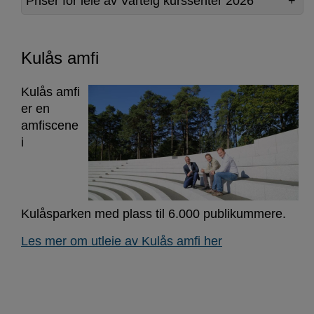
Priser for leie av Varteig kurssenter 2026
Kulås amfi
Kulås amfi
er en
amfiscene
i
Kulåsparken med plass til 6.000 publikummere.
Les mer om utleie av Kulås amfi her