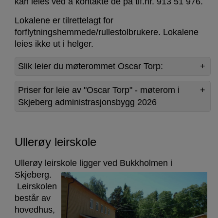
kan leies ved å kontakte de på tlf.nr. 913 51 976.
Lokalene er tilrettelagt for
forflytningshemmede/rullestolbrukere. Lokalene
leies ikke ut i helger.
Slik leier du møterommet Oscar Torp:
Priser for leie av "Oscar Torp" - møterom i
Skjeberg administrasjonsbygg 2026
Ullerøy leirskole
Ullerøy leirskole ligger ved Bukkholmen i
Skjeberg.
Leirskolen
består av
hovedhus,