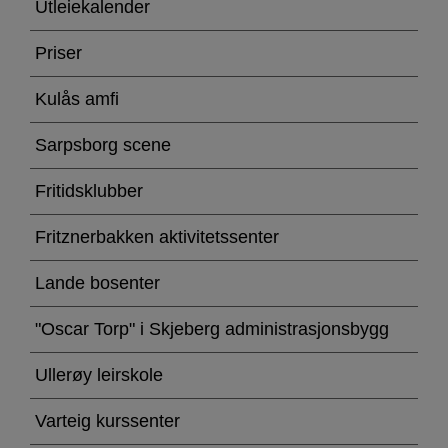
av
Utleiekalender
lokaler
Priser
Kulås amfi
Sarpsborg scene
Fritidsklubber
Fritznerbakken aktivitetssenter
Lande bosenter
"Oscar Torp" i Skjeberg administrasjonsbygg
Ullerøy leirskole
Varteig kurssenter