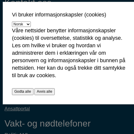
Kontakt oss
Servicetorget: 69 10 80 00
Vi bruker informasjonskapsler (cookies)
(Telefontid mandag-fredag 09.00-14.00)
servicetorget@sarpsborg.com
Våre nettsider benytter informasjonskapsler
postmottak@sarpsborg.com
(cookies) til oversettelse, statistikk og analyse.
Contact us - English
Les om hvilke vi bruker og hvordan vi
administrerer dem i erklæringen vår om
Post: Postboks 237, 1702 Sarpsborg
personvern og informasjonskapsler i bunnen på
Besøk: Glengsgata 38, 1706 Sarpsborg
nettsiden. Her kan du også trekke ditt samtykke
Faktura: Postboks 505, 1703 Sarpsborg
til bruk av cookies.
Org.nr: 938 801 363
Kommunenummer: 3105
Godta alle
Avvis alle
Min side
Ansattportal
Vakt- og nødtelefoner