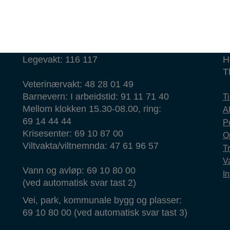
Vakt- og nødtelefoner
Politi: 112
w
Brann: 110
k
Ambulanse: 113
Legevakt: 116 117
H
T
Veterinærvakt: 48 28 01 49
Barnevern: I arbeidstid: 91 11 71 40
T
Mellom klokken 15.30-08.00, ring:
Al
69 14 44 44
P
Krisesenter: 69 10 87 00
O
Viltvakta/viltnemnda: 47 61 96 57
T
Va
Vann og avløp: 69 10 80 00
In
(ved automatisk svar tast 2)
Vei, park, kommunale bygg og plasser:
69 10 80 00 (ved automatisk svar tast 3)