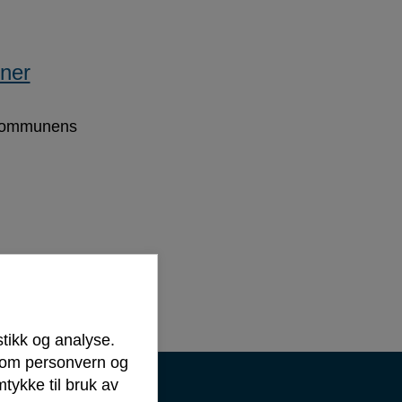
nner
å kommunens
stikk og analyse.
r om personvern og
tykke til bruk av