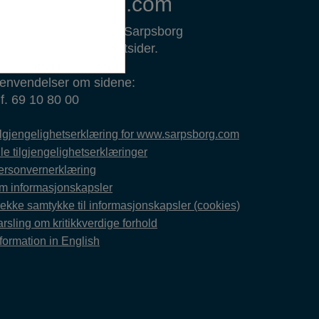
Om sarpsborg.com
ww.sarpsborg.com er Sarpsborg
ommunes offisielle nettsider.
envendelser om sidene:
lf. 69 10 80 00
ilgjengelighetserklæring for www.sarpsborg.com
le tilgjengelighetserklæringer
ersonvernerklæring
m informasjonskapsler
rekke samtykke til informasjonskapsler (cookies)
rsling om kritikkverdige forhold
formation in English