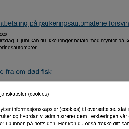
tbetaling på parkeringsautomatene forsvi
2026
tirsdag 9. juni kan du ikke lenger betale med mynter p
eringsautomater.
d fra om død fisk
2026
iv algeoppblomstring i Ytre Oslofjord.
sjonskapsler (cookies)
ytter informasjonskapsler (cookies) til oversettelse, stati
bruker og hvordan vi administrerer dem i erklæringen vå
r i bunnen på nettsiden. Her kan du også trekke ditt sam