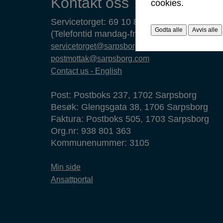
Kontakt oss
cookies.
Servicetorget: 69 10 80 00
Godta alle
Avvis alle
(Telefontid mandag-fredag 09.00-14.00)
servicetorget@sarpsborg.com
postmottak@sarpsborg.com
Contact us - English
Post: Postboks 237, 1702 Sarpsborg
Besøk: Glengsgata 38, 1706 Sarpsborg
Faktura: Postboks 505, 1703 Sarpsborg
Org.nr: 938 801 363
Kommunenummer: 3105
Min side
Ansattportal