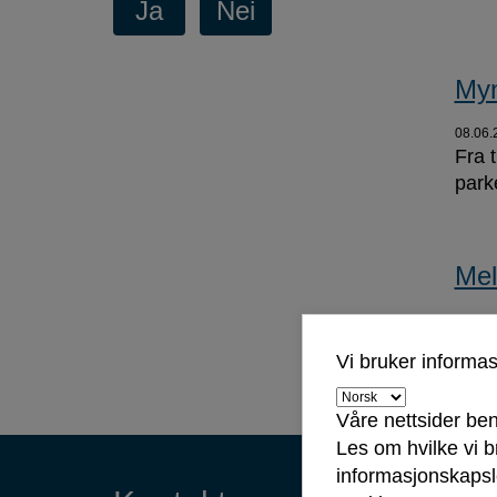
Myn
08.06.
Fra 
park
Mel
27.03.
Mass
Vi bruker informa
Våre nettsider ben
Les om hvilke vi 
Kontaktinformasjon
informasjonskapsle