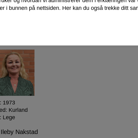
bruker og hvordan vi administrerer dem i erklæringen vå
r i bunnen på nettsiden. Her kan du også trekke ditt sam
: 1986
ed: Sentrum
: Sommelier og politiker
 Ileby Nakstad
: 1973
ed: Kurland
: Lege
 Ileby Nakstad