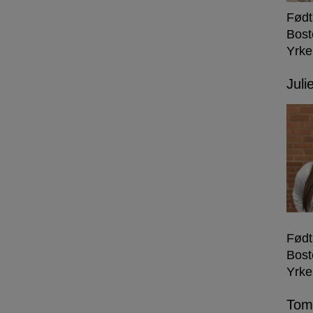
Født
Bost
Yrke
Juli
Født
Bost
Yrke
Tom