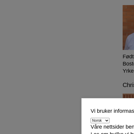
Født
Bost
Yrke
Chri
Vi bruker informa
Våre nettsider ben