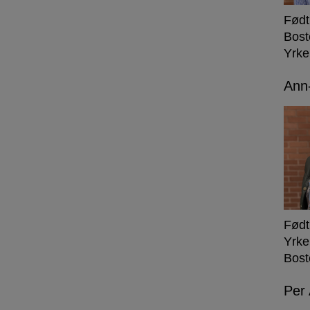
Født
Bost
Yrke
Ann-
Født
Yrke
Bost
Per