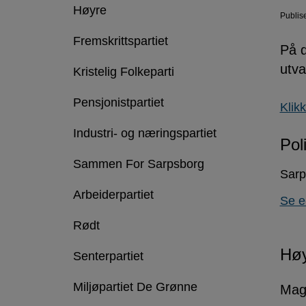
Høyre
Publis
Fremskrittspartiet
På d
utva
Kristelig Folkeparti
Pensjonistpartiet
Klikk
Industri- og næringspartiet
Poli
Sammen For Sarpsborg
Sarp
Arbeiderpartiet
Se e-
Rødt
Hø
Senterpartiet
Miljøpartiet De Grønne
Mag