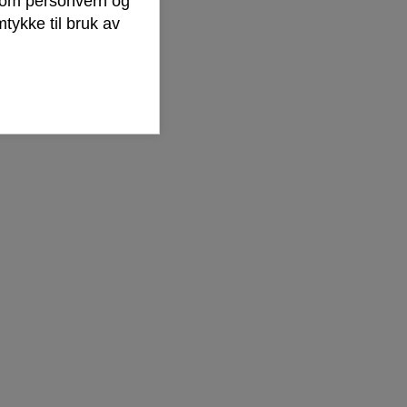
r om personvern og
tykke til bruk av