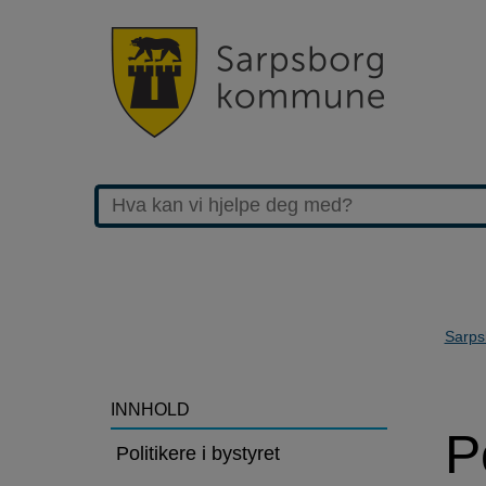
Sarps
>Politikere
INNHOLD
P
Politikere i bystyret