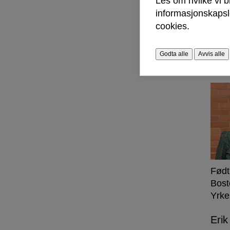
Les om hvilke vi 
informasjonskapsle
Født
cookies.
Bost
Yrke
Godta alle
Avvis alle
Elin
Født
Bost
Yrke
Erik