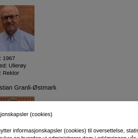
: 1967
ed: Ullerøy
: Rektor
stian Granli-Østmark
sjonskapsler (cookies)
ytter informasjonskapsler (cookies) til oversettelse, stati