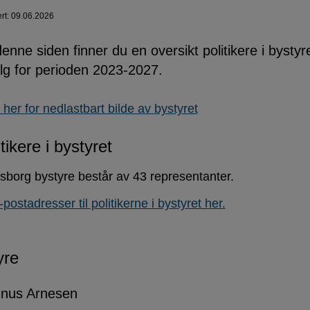
ert: 09.06.2026
enne siden finner du en oversikt politikere i bysty
lg for perioden 2023-2027.
 her for nedlastbart bilde av bystyret
tikere i bystyret
sborg bystyre består av 43 representanter.
postadresser til politikerne i bystyret her.
yre
nus Arnesen