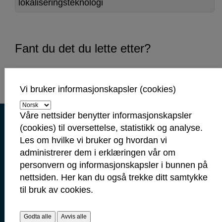
lokaliseringsteknologi
Fant du det du lette etter?
Vi bruker informasjonskapsler (cookies)
Våre nettsider benytter informasjonskapsler
Kontaktinformasjon
(cookies) til oversettelse, statistikk og analyse.
Kontakt oss
Les om hvilke vi bruker og hvordan vi
administrerer dem i erklæringen vår om
Servicetorget: 69 10 80 00
personvern og informasjonskapsler i bunnen på
(Telefontid mandag-fredag 09.00-14.00)
nettsiden. Her kan du også trekke ditt samtykke
servicetorget@sarpsborg.com
til bruk av cookies.
postmottak@sarpsborg.com
Contact us - English
Godta alle
Avvis alle