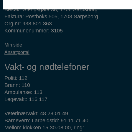
Post: Postboks 237, 1702 Sarpsborg
Besøk: Glengsgata 38, 1706 Sarpsborg
Faktura: Postboks 505, 1703 Sarpsborg
Org.nr: 938 801 363
Kommunenummer: 3105
Min side
Ansattportal
Vakt- og nødtelefoner
Politi: 112
Brann: 110
Ambulanse: 113
Legevakt: 116 117
Veterinærvakt: 48 28 01 49
Barnevern: I arbeidstid: 91 11 71 40
Mellom klokken 15.30-08.00, ring: