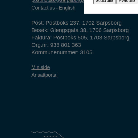
postmottak@sarpsborg.com
Godta alle
Avvis alle
Contact us - English
Post: Postboks 237, 1702 Sarpsborg
Besøk: Glengsgata 38, 1706 Sarpsborg
Faktura: Postboks 505, 1703 Sarpsborg
Org.nr: 938 801 363
Kommunenummer: 3105
Min side
Ansattportal