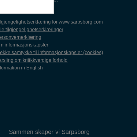
lf. 69 10 80 00
ilgjengelighetserklæring for www.sarpsborg.com
le tilgjengelighetserklæringer
ersonvernerklæring
m informasjonskapsler
rekke samtykke til informasjonskapsler (cookies)
rsling om kritikkverdige forhold
formation in English
Sammen skaper vi Sarpsborg