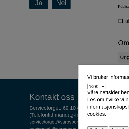
Publis
Et t
Om
Ung
Vi bruker informa
Kontaktinformasjon
Våre nettsider ben
Kontakt oss
Les om hvilke vi 
informasjonskapsle
Servicetorget: 69 10 80 00
cookies.
(Telefontid mandag-fredag 09.00-14.00)
servicetorget@sarpsborg.com