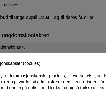
ert: 18.06.2026
ilbud til unge opptil 18 år - og til deres familier.
 ungdomskontakten
domskontakt
sjonskapsler (cookies)
ytter informasjonskapsler (cookies) til oversettelse, stati
Vakt- og nødtelefoner
bruker og hvordan vi administrerer dem i erklæringen vå
r i bunnen på nettsiden. Her kan du også trekke ditt sam
Politi: 112
w
Brann: 110
k
Ambulanse: 113
Legevakt: 116 117
H