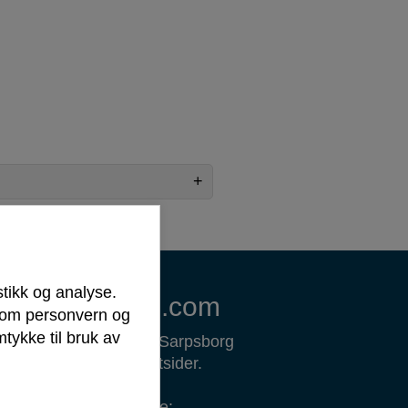
stikk og analyse.
Om sarpsborg.com
r om personvern og
tykke til bruk av
ww.sarpsborg.com er Sarpsborg
ommunes offisielle nettsider.
envendelser om sidene: