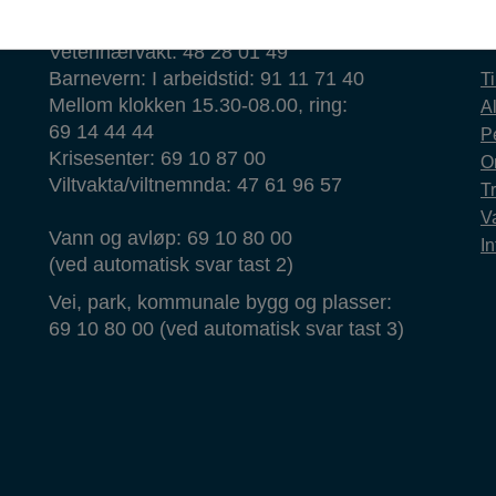
T
Veterinærvakt: 48 28 01 49
Barnevern: I arbeidstid: 91 11 71 40
T
Mellom klokken 15.30-08.00, ring:
Al
69 14 44 44
P
Krisesenter: 69 10 87 00
O
Viltvakta/viltnemnda: 47 61 96 57
T
Va
Vann og avløp: 69 10 80 00
In
(ved automatisk svar tast 2)
Vei, park, kommunale bygg og plasser:
69 10 80 00 (ved automatisk svar tast 3)