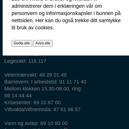
administrerer dem i erklæringen vår om
Min side
personvern og informasjonskapsler i bunnen på
Ansattportal
nettsiden. Her kan du også trekke ditt samtykke
Vakt- og nødtelefoner
til bruk av cookies.
Politi: 112
Godta alle
Avvis alle
Brann: 110
Ambulanse: 113
Legevakt: 116 117
Veterinærvakt: 48 28 01 49
Barnevern: I arbeidstid: 91 11 71 40
Mellom klokken 15.30-08.00, ring:
69 14 44 44
Krisesenter: 69 10 87 00
Viltvakta/viltnemnda: 47 61 96 57
Vann og avløp: 69 10 80 00