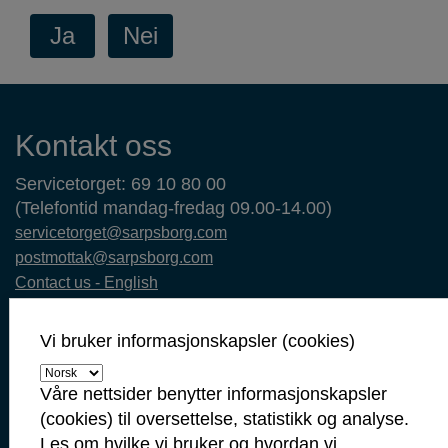
Kontaktinformasjon
Kontakt oss
Servicetorget: 69 10 80 00
(Telefontid mandag-fredag 09.00-14.00)
servicetorget@sarpsborg.com
postmottak@sarpsborg.com
Contact us - English
Post: Postboks 237, 1702 Sarpsborg
Vi bruker informasjonskapsler (cookies)
Besøk: Glengsgata 38, 1706 Sarpsborg
Faktura: Postboks 505, 1703 Sarpsborg
Våre nettsider benytter informasjonskapsler
Org.nr: 938 801 363
(cookies) til oversettelse, statistikk og analyse.
Kommunenummer: 3105
Les om hvilke vi bruker og hvordan vi