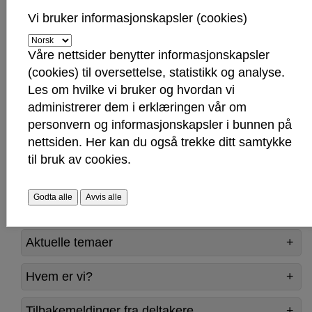
Foreldre som har deltatt i grupper sier at det er
Vi bruker informasjonskapsler (cookies)
godt å møte noen som forstår hva de står i. Å
slippe og stå alene gjør en forskjell.
Våre nettsider benytter informasjonskapsler
Du kan dele egne og lytte til andres erfaringer, og
(cookies) til oversettelse, statistikk og analyse.
få påfyll fra en fagperson på valgt tema. Ansatte
Les om hvilke vi bruker og hvordan vi
fra kompetansesenter rus og psykisk helse er
administrerer dem i erklæringen vår om
gruppeledere, og følger gruppa hele veien.
personvern og informasjonskapsler i bunnen på
nettsiden. Her kan du også trekke ditt samtykke
til bruk av cookies.
Informasjon om Parenthood
Godta alle
Avvis alle
Hva skjer i gruppa?
Aktuelle temaer
Hvem er vi?
Tilbakemeldinger fra deltakere