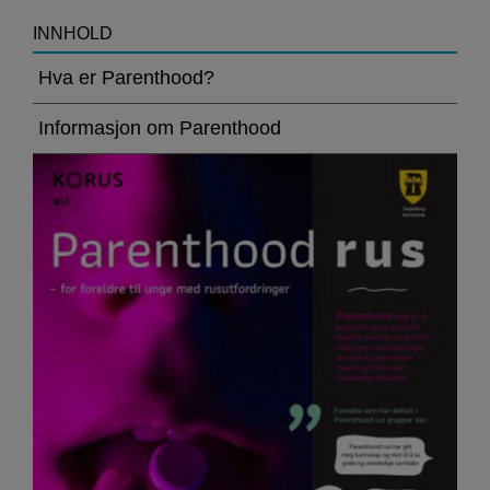
>Parenthood
INNHOLD
rus
Hva er Parenthood?
i
Informasjon om Parenthood
Sarpsborg