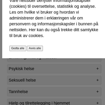
Våre nettsider benytter informasjonskapsler
(cookies) til oversettelse, statistikk og analyse.
Økonomi og boforhold
Les om hvilke vi bruker og hvordan vi
administrerer dem i erklæringen vår om
Fritid/sosiale aktiviteter
personvern og informasjonskapsler i bunnen på
nettsiden. Her kan du også trekke ditt samtykke
Fysisk aktivitet og fysisk funksjon
til bruk av cookies.
Ivaretakelse av egen helse
Godta alle
Avvis alle
Ernæring, mat og måltider
Psykisk helse
Seksuell helse
Tannhelse
Hjelp og tilrettelegging i hjemmet