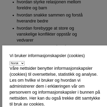
hvordan styrke relasjonen mellom
foreldre og barn
hvordan snakke sammen og forstå
hverandre bedre
hvordan forebygge at store og
vanskelige konflikter oppstår og
vedvarer
hvordan finne nye måter å møte
fastlåste situasjoner på
Vi bruker informasjonskapsler (cookies)
Våre nettsider benytter informasjonskapsler
Om familieterapi og kurs
(cookies) til oversettelse, statistikk og analyse.
Les om hvilke vi bruker og hvordan vi
Familieterapi har som mål å styrke familien og
administrerer dem i erklæringen vår om
støtte opp om barns utvikling.
personvern og informasjonskapsler i bunnen på
Vi tilbyr samtaler med hele, eller deler av familien.
nettsiden. Her kan du også trekke ditt samtykke
Ved behov kan det være hensiktsmessig å
til bruk av cookies.