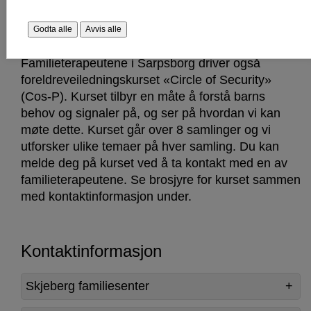
samarbeide med personer fra andre arenaer hvor
barn og unge oppholder seg, for eksempel skole
Godta alle
Avvis alle
og barnehage.
Familieterapeutene i Sarpsborg driver også
foreldreveiledningskurset «Circle of Security»
(Cos-P). Kurset tilbyr en måte å forstå barns
behov og signaler på, og ser på hvordan vi kan
møte dette. Kurset går over 8 samlinger og vi
utforsker ulike temaer på hver samling. Du kan
melde deg på kurset ved å ta kontakt med en av
familieterapeutene. Se brosjyre for kurset sammen
med kontaktinformasjon under.
Kontaktinformasjon
Skjeberg familiesenter