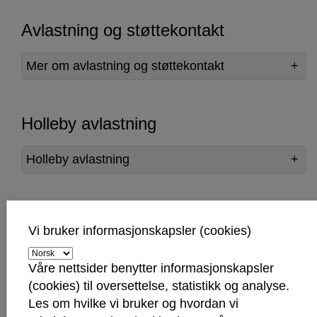
Avlastning og støttekontakt
Mer om avlastning og støttekontakt
Holleby avlastning
Holleby avlastning
Prestekragen bo- og aktivitetstilbud
Vi bruker informasjonskapsler (cookies)
Prestekragen bo- og avlastningstilbud
Våre nettsider benytter informasjonskapsler
(cookies) til oversettelse, statistikk og analyse.
Les om hvilke vi bruker og hvordan vi
Vil du bli støttekontakt eller