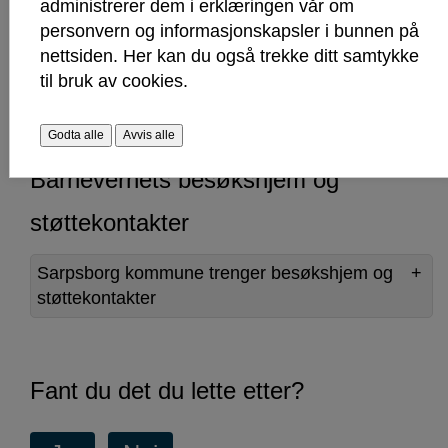
administrerer dem i erklæringen vår om
avlastningshjem?
personvern og informasjonskapsler i bunnen på
nettsiden. Her kan du også trekke ditt samtykke
Les mer om å være støttekontakt og
til bruk av cookies.
avlastningshjem her
Godta alle
Avvis alle
Barnevernets besøkshjem og
støttekontakter
Sarpsborg kommune trenger besøkshjem og
støttekontakter
Fant du det du lette etter?