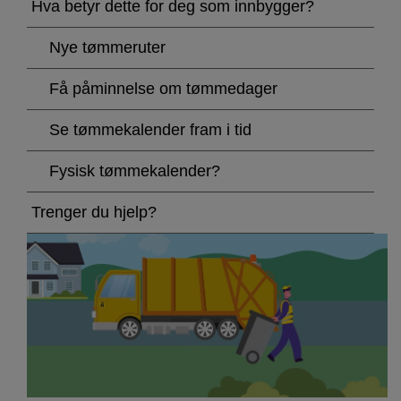
renovatør
Hva betyr dette for deg som innbygger?
og
Nye tømmeruter
nye
Få påminnelse om tømmedager
tømmedager
Se tømmekalender fram i tid
for
Fysisk tømmekalender?
avfall
Trenger du hjelp?