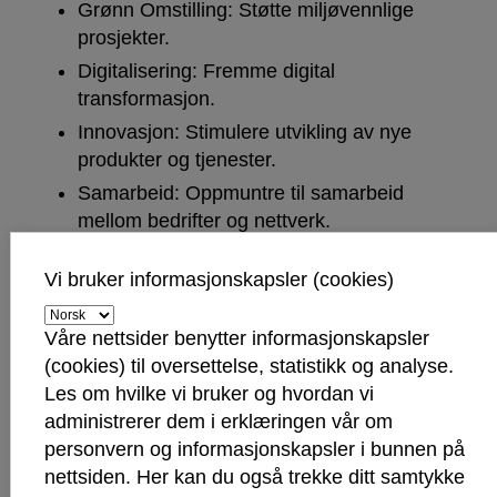
Grønn Omstilling: Støtte miljøvennlige
prosjekter.
Digitalisering: Fremme digital
transformasjon.
Innovasjon: Stimulere utvikling av nye
produkter og tjenester.
Samarbeid: Oppmuntre til samarbeid
mellom bedrifter og nettverk.
Vi bruker informasjonskapsler (cookies)
Økonomi
Våre nettsider benytter informasjonskapsler
Den økonomiske rammen for
(cookies) til oversettelse, statistikk og analyse.
næringsfondet følger bystyrets
Les om hvilke vi bruker og hvordan vi
avsetning av midler til formålet.
administrerer dem i erklæringen vår om
Samlet støtte fra fondet kan ikke
personvern og informasjonskapsler i bunnen på
overstige 50 % av det totale
nettsiden. Her kan du også trekke ditt samtykke
kapitalbehovet.