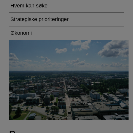
og
Hvem kan søke
næringsutviklingsfond
Strategiske prioriteringer
Økonomi