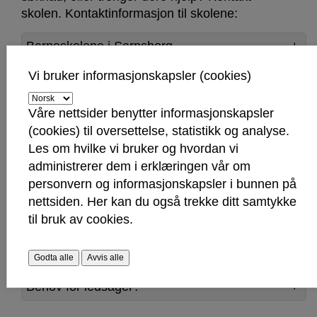
skolen. Kontaktinformasjon til skolene:
Barneskolene i Sarpsborg
Vi bruker informasjonskapsler (cookies)
Ungdomsskolene i Sarpsborg
Våre nettsider benytter informasjonskapsler
(cookies) til oversettelse, statistikk og analyse.
Søknadsskjema og søknadsfrist
Les om hvilke vi bruker og hvordan vi
administrerer dem i erklæringen vår om
Søknadsfrist er 1. april. Søker dere etter fristen, er
personvern og informasjonskapsler i bunnen på
det ikke garantert at skyssen er klar til skolestart.
nettsiden. Her kan du også trekke ditt samtykke
Skolen kan da ikke hjelpe dere, og dere må selv
til bruk av cookies.
finne en løsning inntil søknaden er behandlet.
Søk om skoleskyss her
Godta alle
Avvis alle
Behov for ledsager?