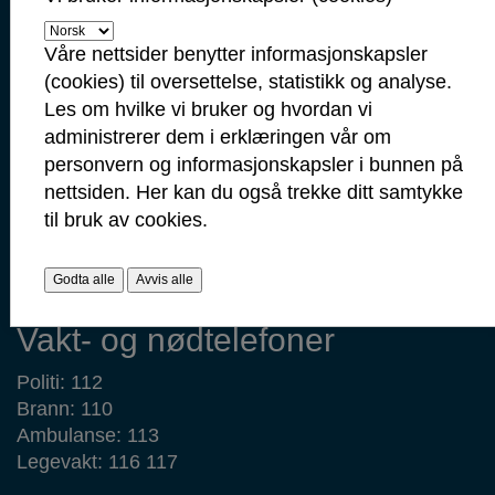
postmottak@sarpsborg.com
Contact us - English
Våre nettsider benytter informasjonskapsler
(cookies) til oversettelse, statistikk og analyse.
Post: Postboks 237, 1702 Sarpsborg
Les om hvilke vi bruker og hvordan vi
Besøk: Glengsgata 38, 1706 Sarpsborg
administrerer dem i erklæringen vår om
Faktura: Postboks 505, 1703 Sarpsborg
personvern og informasjonskapsler i bunnen på
Org.nr: 938 801 363
nettsiden. Her kan du også trekke ditt samtykke
Kommunenummer: 3105
til bruk av cookies.
Min side
Godta alle
Avvis alle
Ansattportal
Vakt- og nødtelefoner
Politi: 112
Brann: 110
Ambulanse: 113
Legevakt: 116 117