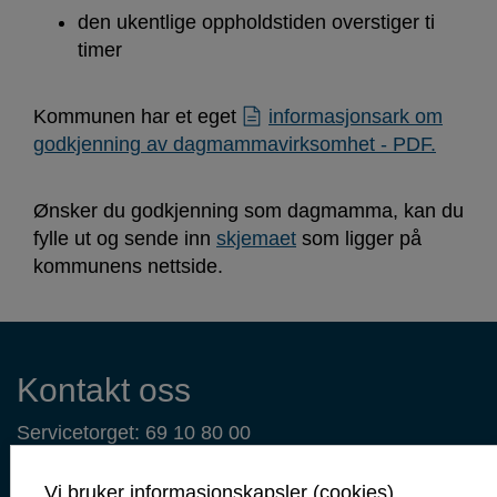
den ukentlige oppholdstiden overstiger ti
timer
Kommunen har et eget
informasjonsark om
godkjenning av dagmammavirksomhet - PDF.
Ønsker du godkjenning som dagmamma, kan du
fylle ut og sende inn
skjemaet
som ligger på
kommunens nettside.
Kontaktinformasjon
Kontakt oss
Servicetorget: 69 10 80 00
(Telefontid mandag-fredag 09.00-14.00)
servicetorget@sarpsborg.com
Vi bruker informasjonskapsler (cookies)