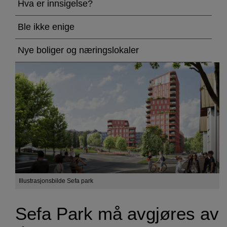
Park
Hva er innsigelse?
må
Ble ikke enige
avgjøres
Nye boliger og næringslokaler
av
departementet
Illustrasjonsbilde Sefa park
Sefa Park må avgjøres av