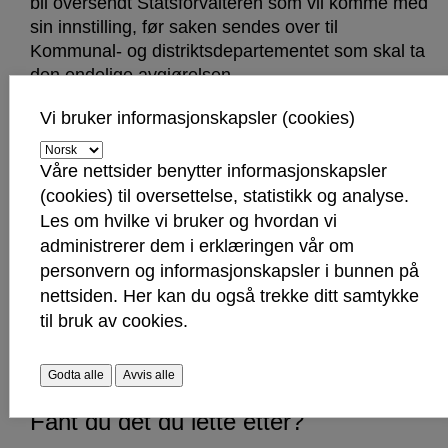
bli oversendt Statsforvalteren som vil komme med
sin innstilling, før saken sendes over til
Kommunal- og distriktsdepartementet som skal ta
den endelige avgjørelsen.
Vi bruker informasjonskapsler (cookies)
Nye boliger og næringslokaler
Våre nettsider benytter informasjonskapsler
(cookies) til oversettelse, statistikk og analyse.
Utbyggingen innebærer to blokker med cirka 95
Les om hvilke vi bruker og hvordan vi
boenheter, og om lag 310 kvadratmeter
næringsareal mot St. Nikolas gate. Det er også
administrerer dem i erklæringen vår om
planlagt leke- og uteoppholdsarealer, og
personvern og informasjonskapsler i bunnen på
tilrettelegging for myke trafikanter og syklister.
nettsiden. Her kan du også trekke ditt samtykke
til bruk av cookies.
Godta alle
Avvis alle
Fant du det du lette etter?