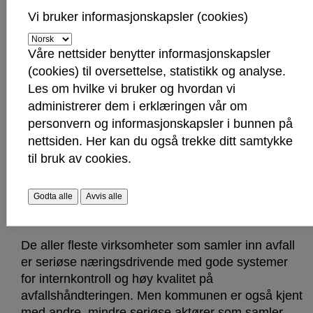
Vi bruker informasjonskapsler (cookies)
Må ha avtale med kommunen for å
Våre nettsider benytter informasjonskapsler
samle inn husholdningsavfall
(cookies) til oversettelse, statistikk og analyse.
Les om hvilke vi bruker og hvordan vi
Kommunedirektøren anbefaler videre å
administrerer dem i erklæringen vår om
innføre søknadsplikt for private aktører som
personvern og informasjonskapsler i bunnen på
samler inn husholdningsavfall.
nettsiden. Her kan du også trekke ditt samtykke
Dette gjelder avfall fra husholdninger som i
til bruk av cookies.
utgangspunktet skal leveres på Gatedalen
miljøanlegg, men der innbygger engasjerer et
privat selskap som henter avfallet for behandling i
Godta alle
Avvis alle
egen regi.
De aller fleste virksomheter som samler inn avfall
er seriøse næringsdrivende med gode systemer
for internkontroll og høy kvalitet på
avfallshåndteringen. Men kommunen er også kjent
med andre, mindre seriøse aktører som samler