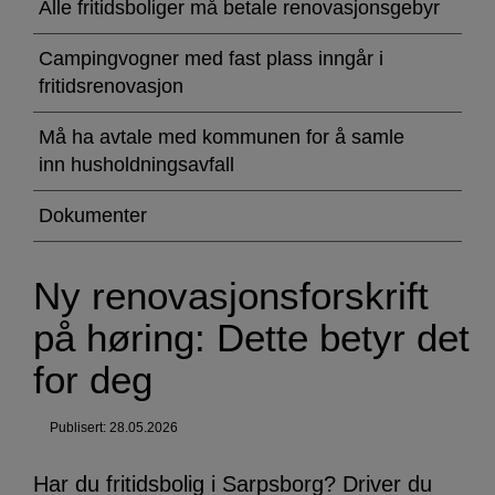
renovasjonsforskrift
Alle fritidsboliger må betale renovasjonsgebyr
på
Campingvogner med fast plass inngår i
høring:
fritidsrenovasjon
Dette
Må ha avtale med kommunen for å samle
inn husholdningsavfall
betyr
det
Dokumenter
for
Ny renovasjonsforskrift
deg
på høring: Dette betyr det
for deg
Publisert: 28.05.2026
Har du fritidsbolig i Sarpsborg? Driver du