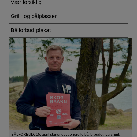
glem
Vær forsiktig
bålforbudet
Grill- og bålplasser
Bålforbud-plakat
BÅLFORBUD: 15. april starter det generelle bålforbudet. Lars Erik