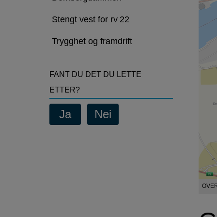
av
anleggsarbeid
Stengt vest for rv 22
Trygghet og framdrift
FANT DU DET DU LETTE
ETTER?
OVERS