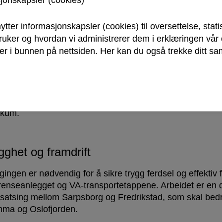
sjonskapsler (cookies)
n holdes åpen som en blindvei fram til og med Dombergd
satt tilgang til fine turområder og naturopplevelser langs
ytter informasjonskapsler (cookies) til oversettelse, stati
e hele traseen videre.
bruker og hvordan vi administrerer dem i erklæringen vå
r i bunnen på nettsiden. Her kan du også trekke ditt sam
ngt vest for rv 22
r av Glommastien er fortsatt stengt – fra rv 22 og vesto
mst fra Laguneveien, som brukes av anleggstrafikk og de
ikum.
gghet og framdrift
gingen er nødvendig for å sikre trygg ferdsel og effektiv 
renseanlegget og VA-transportetappene. Arbeidet er en de
øsatsing mellom Sarpsborg og Fredrikstad, som skal bedr
ma og Oslofjorden.