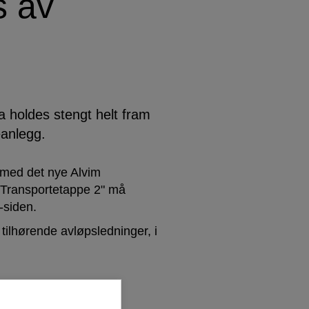
s av
holdes stengt helt fram
eanlegg.
 med det nye Alvim
 "Transportetappe 2" må
d-siden.
tilhørende avløpsledninger, i