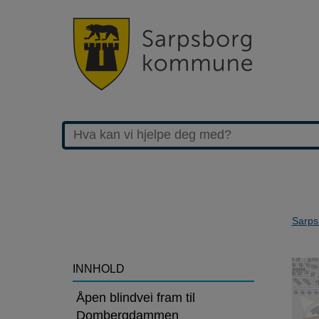
Sarps
>Glommastien
INNHOLD
påvirkes
Åpen blindvei fram til
Dombergdammen