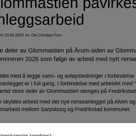
lommastien påvirke
nleggsarbeid
ert: 20.06.2025
Av:
Ole Christian Foss
e deler av Glommastien på Årum-siden av Glomma 
sommeren 2026 som følge av arbeid med nytt rens
idet med å legge vann- og avløpsledninger i forbindelse
eanlegget er i full gang. I forbindelse med arbeidet med
lertid store deler av Glommastien stenges på Fredriksta
e skyldes arbeid med det nye renseanlegget på Alvim og 
amarbeid mellom Sarpsborg og Fredrikstad kommuner.
n blindvei fram til Dombergdammen