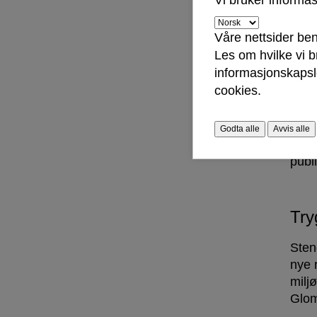
Vi bruker informa
Stie
fort
Våre nettsider ben
følg
Les om hvilke vi 
informasjonskapsle
cookies.
Ste
Dele
Godta alle
Avvis alle
adko
publ
Try
Sten
nye 
milj
Glom