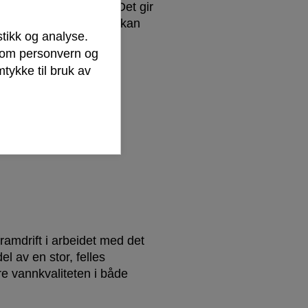
ammen (rasteplass). Det gir
 elva, selv om man ikke kan
stikk og analyse.
r om personvern og
tykke til bruk av
ver. Det samme gjelder
rfor ikke er åpen for
framdrift i arbeidet med det
l av en stor, felles
e vannkvaliteten i både