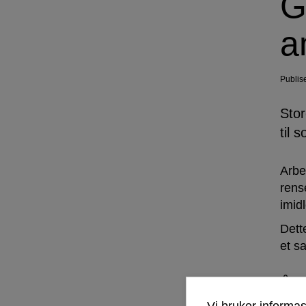
G
a
Publis
Stor
til 
Arbe
rens
imid
Dett
et s
Åpe