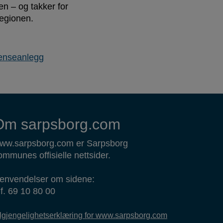
en – og takker for
regionen.
enseanlegg
Om sarpsborg.com
ww.sarpsborg.com er Sarpsborg
ommunes offisielle nettsider.
envendelser om sidene:
lf. 69 10 80 00
ilgjengelighetserklæring for www.sarpsborg.com