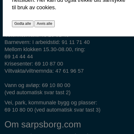
Brann: 110
til bruk av cookies.
Ambulanse: 113
Legevakt: 116 117
Godta alle
Avvis alle
Veterinærvakt: 48 28 01 49
Barnevern: I arbeidstid: 91 11 71 40
Mellom klokken 15.30-08.00, ring:
69 14 44 44
Krisesenter: 69 10 87 00
Viltvakta/viltnemnda: 47 61 96 57
Vann og avløp: 69 10 80 00
(ved automatisk svar tast 2)
Vei, park, kommunale bygg og plasser:
69 10 80 00 (ved automatisk svar tast 3)
Om sarpsborg.com