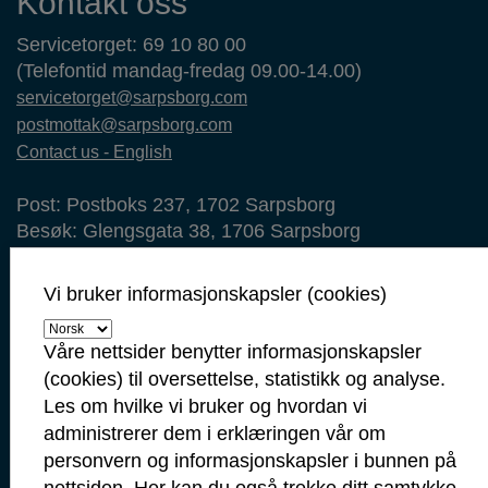
Kontakt oss
Servicetorget: 69 10 80 00
(Telefontid mandag-fredag 09.00-14.00)
servicetorget@sarpsborg.com
postmottak@sarpsborg.com
Contact us - English
Post: Postboks 237, 1702 Sarpsborg
Besøk: Glengsgata 38, 1706 Sarpsborg
Faktura: Postboks 505, 1703 Sarpsborg
Org.nr: 938 801 363
Vi bruker informasjonskapsler (cookies)
Kommunenummer: 3105
Våre nettsider benytter informasjonskapsler
Min side
(cookies) til oversettelse, statistikk og analyse.
Ansattportal
Les om hvilke vi bruker og hvordan vi
administrerer dem i erklæringen vår om
Vakt- og nødtelefoner
personvern og informasjonskapsler i bunnen på
Politi: 112
nettsiden. Her kan du også trekke ditt samtykke