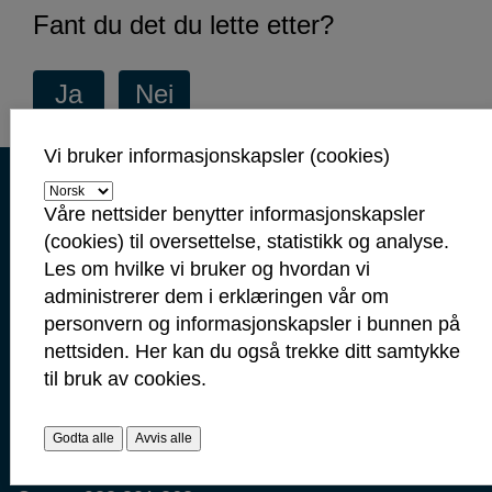
Fant du det du lette etter?
Vi bruker informasjonskapsler (cookies)
Kontaktinformasjon
Kontakt oss
Våre nettsider benytter informasjonskapsler
(cookies) til oversettelse, statistikk og analyse.
Servicetorget: 69 10 80 00
Les om hvilke vi bruker og hvordan vi
(Telefontid mandag-fredag 09.00-14.00)
administrerer dem i erklæringen vår om
servicetorget@sarpsborg.com
personvern og informasjonskapsler i bunnen på
postmottak@sarpsborg.com
nettsiden. Her kan du også trekke ditt samtykke
Contact us - English
til bruk av cookies.
Post: Postboks 237, 1702 Sarpsborg
Godta alle
Avvis alle
Besøk: Glengsgata 38, 1706 Sarpsborg
Faktura: Postboks 505, 1703 Sarpsborg