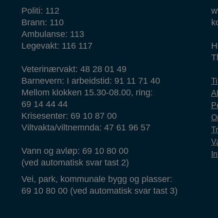
Politi: 112
w
Brann: 110
k
Ambulanse: 113
Legevakt: 116 117
H
T
Veterinærvakt: 48 28 01 49
Barnevern: I arbeidstid: 91 11 71 40
T
Mellom klokken 15.30-08.00, ring:
Al
69 14 44 44
P
Krisesenter: 69 10 87 00
O
Viltvakta/viltnemnda: 47 61 96 57
T
Va
Vann og avløp: 69 10 80 00
In
(ved automatisk svar tast 2)
Vei, park, kommunale bygg og plasser:
69 10 80 00 (ved automatisk svar tast 3)