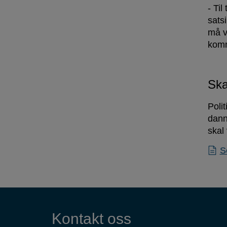
- Til
sats
må v
komm
Ska
Polit
dann
skal
S
Kontaktinformasjon
Kontakt oss