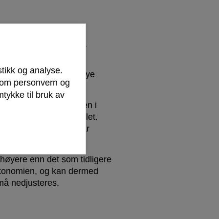
e investeringer for å
munen.
stikk og analyse.
ringer, opp mot hvor mye
r om personvern og
tykke til bruk av
ke i planperioden, men i
 det finansielle måltallet.
31. Dette nedsalget har
.
høyere enn det som tidligere
økonomien, og kan dermed
, må nedjusteres.