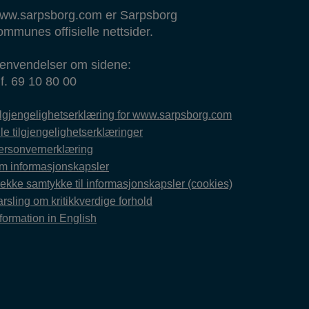
ww.sarpsborg.com er Sarpsborg
ommunes offisielle nettsider.
envendelser om sidene:
lf. 69 10 80 00
ilgjengelighetserklæring for www.sarpsborg.com
le tilgjengelighetserklæringer
ersonvernerklæring
m informasjonskapsler
rekke samtykke til informasjonskapsler (cookies)
rsling om kritikkverdige forhold
formation in English