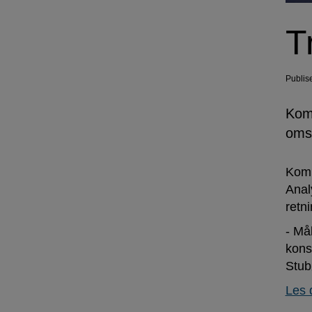
T
Publis
Komm
omst
Komm
Anal
retn
- Mål
kons
Stub
Les 