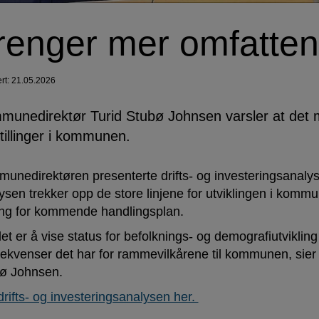
renger mer omfattend
ert: 21.05.2026
unedirektør Turid Stubø Johnsen varsler at det må
illinger i kommunen.
unedirektøren presenterte drifts- og investeringsanalyse
ysen trekker opp de store linjene for utviklingen i komm
ing for kommende handlingsplan.
et er å vise status for befolknings- og demografiutvikling
ekvenser det har for rammevilkårene til kommunen, sie
ø Johnsen.
drifts- og investeringsanalysen her.