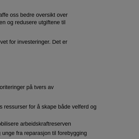
affe oss bedre oversikt over
en og redusere utgiftene til
et for investeringer. Det er
riteringer på tvers av
 ressurser for å skape både velferd og
obilisere arbeidskraftreserven
g unge fra reparasjon til forebygging