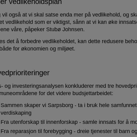
er vedlikeholdsplan
g vil også at vi skal satse enda mer på vedlikehold, og sk
et vedlikehold som er viktigst, sånn at vi kan øke innsats
ene våre, påpeker Stubø Johnsen.
es det å forbedre vedlikeholdet, kan dette redusere behov
 både for økonomien og miljøet.
edprioriteringer
ts- og investeringsanalysen konkluderer med tre hovedprio
uneområdene for det videre budsjettarbeidet:
Sammen skaper vi Sarpsborg - ta i bruk hele samfunnets
verdiskaping
Fra utenforskap til innenforskap - samle innsats for å m
Fra reparasjon til forebygging - dreie tjenester til barn o