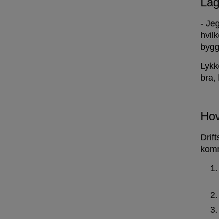
Lag
- Je
hvilk
bygg
Lykk
bra,
Hov
Drif
komm