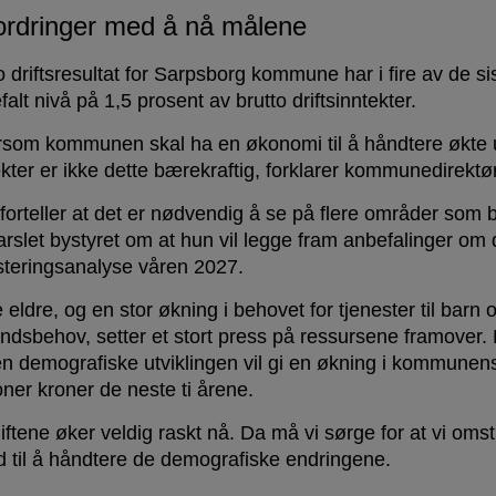
ordringer med å nå målene
o driftsresultat for Sarpsborg kommune har i fire av de si
alt nivå på 1,5 prosent av brutto driftsinntekter.
rsom kommunen skal ha en økonomi til å håndtere økte ut
ekter er ikke dette bærekraftig, forklarer kommunedirektø
forteller at det er nødvendig å se på flere områder som bø
arslet bystyret om at hun vil legge fram anbefalinger om de
steringsanalyse våren 2027.
e eldre, og en stor økning i behovet for tjenester til ba
andsbehov, setter et stort press på ressursene framover
en demografiske utviklingen vil gi en økning i kommunen
oner kroner de neste ti årene.
iftene øker veldig raskt nå. Da må vi sørge for at vi omsti
d til å håndtere de demografiske endringene.