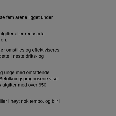
ste fem årene ligget under
gifter eller reduserte
ren.
r omstilles og effektiviseres,
tte i neste drifts- og
rn og unge med omfattende
. Befolkningsprognosene viser
s utgifter med over 650
ller i høyt nok tempo, og blir i