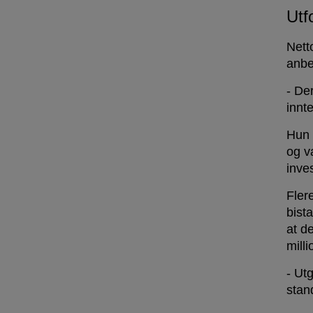
Utf
Nett
anbef
- De
innt
Hun 
og v
inve
Fler
bist
at d
milli
- Utg
stan