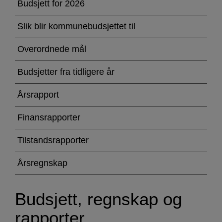
regnskap
Budsjett for 2026
og
Slik blir kommunebudsjettet til
rapporter
Overordnede mål
Budsjetter fra tidligere år
Årsrapport
Finansrapporter
Tilstandsrapporter
Årsregnskap
Budsjett, regnskap og
rapporter