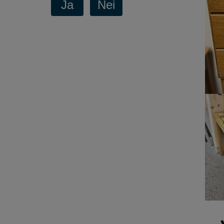
gjenbruker
alt
vi
kan