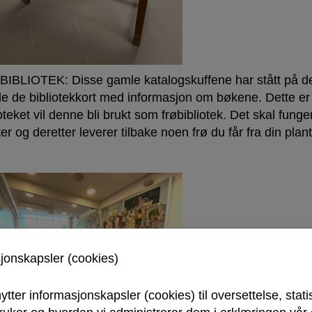
IBLIOTEK: Disse gamle katalogskuffene har stått på det
e de bibliotekkort med informasjon om bøkene. Dette er nå
oteket vil denne bli brukt som frøbibliotek. Det skal funger
er og deretter leverer tilbake noen frø du får fra din plant
sjonskapsler (cookies)
ytter informasjonskapsler (cookies) til oversettelse, stati