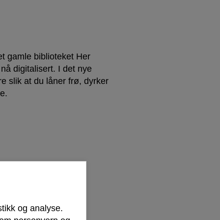
 gamle biblioteket Her
 digitalisert. I det nye
e slik at du låner frø, dyrker
e.
stikk og analyse.