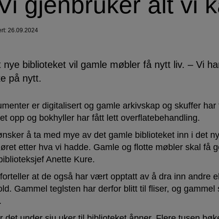
 Vi gjenbruker alt vi 
ert: 26.09.2024
t nye biblioteket vil gamle møbler få nytt liv. – Vi ha
e på nytt.
menter er digitalisert og gamle arkivskap og skuffer har f
et opp og bokhyller har fått lett overflatebehandling.
 ønsker å ta med mye av det gamle biblioteket inn i det ny
iøret etter hva vi hadde. Gamle og flotte møbler skal få g
biblioteksjef Anette Kure.
forteller at de også har vært opptatt av å dra inn andre 
ld. Gammel teglsten har derfor blitt til fliser, og gammel st
.
 det under sju uker til biblioteket åpner. Flere tusen bøk