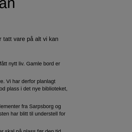
kan
r tatt vare på alt vi kan
ått nytt liv. Gamle bord er
e. Vi har derfor planlagt
od plass i det nye biblioteket,
elementer fra Sarpsborg og
en har blitt til understell for
er skal på plass før den tid.