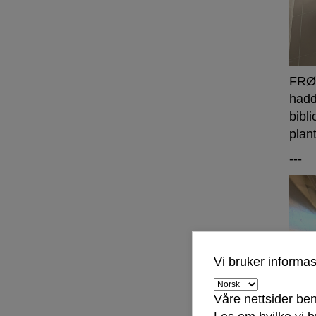
FRØB
hadd
bibli
plant
---
Vi bruker informa
Våre nettsider ben