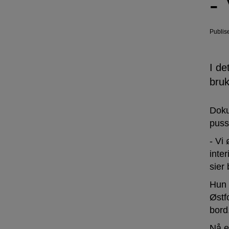
-
Publis
I de
bruk
Doku
puss
- Vi
inter
sier 
Hun 
Østfo
bord
Nå er