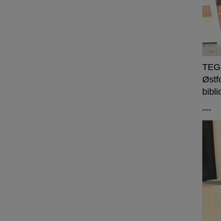
TEGL
Østfo
bibli
---