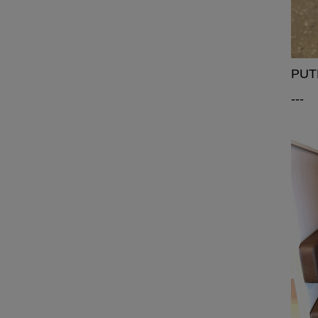
PUTE
---