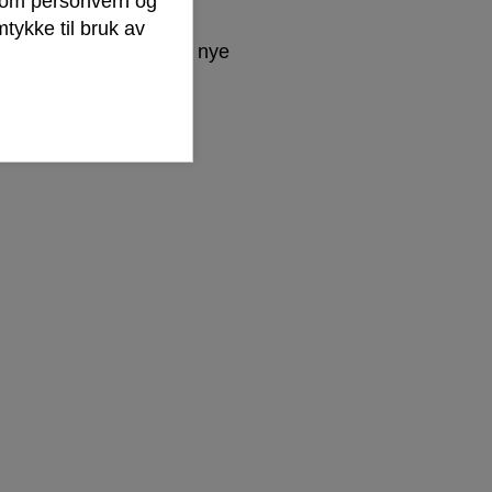
r om personvern og
tykke til bruk av
skal få god plass i det nye