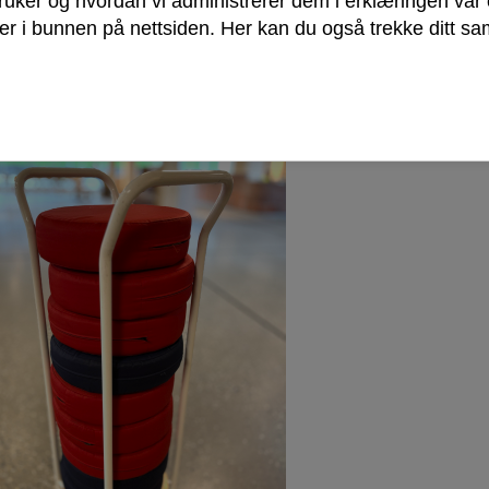
bruker og hvordan vi administrerer dem i erklæringen vå
r i bunnen på nettsiden. Her kan du også trekke ditt sam
ER: Gamle hyller har fått en lett overflatebehandling og 
oteket.