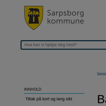
Sarps
>Barnehagekapasitet
INNHOLD
B
skal
Tiltak på kort og lang sikt