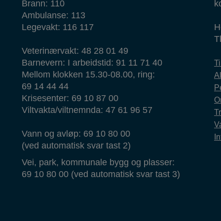
Brann: 110
k
Ambulanse: 113
Legevakt: 116 117
H
T
Veterinærvakt: 48 28 01 49
Barnevern: I arbeidstid: 91 11 71 40
T
Mellom klokken 15.30-08.00, ring:
Al
69 14 44 44
P
Krisesenter: 69 10 87 00
O
Viltvakta/viltnemnda: 47 61 96 57
T
Va
Vann og avløp: 69 10 80 00
In
(ved automatisk svar tast 2)
Vei, park, kommunale bygg og plasser:
69 10 80 00 (ved automatisk svar tast 3)