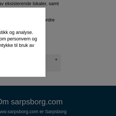
 av eksisterende lokaler, samt
ngjøre behovet og oppfordre
a kontakt.
stikk og analyse.
r om personvern og
tykke til bruk av
idet med å øke
Om sarpsborg.com
ww.sarpsborg.com er Sarpsborg