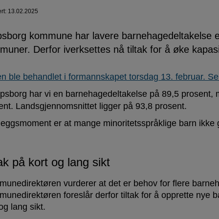
ert: 13.02.2025
psborg kommune har lavere barnehagedeltakelse 
uner. Derfor iverksettes nå tiltak for å øke kapasi
n ble behandlet i formannskapet torsdag 13. februar. Se
rpsborg har vi en barnehagedeltakelse på 89,5 prosent, 
ent. Landsgjennomsnittet ligger på 93,8 prosent.
illeggsmoment er at mange minoritetsspråklige barn ikke 
tak på kort og lang sikt
unedirektøren vurderer at det er behov for flere barneh
unedirektøren foreslår derfor tiltak for å opprette nye
og lang sikt.