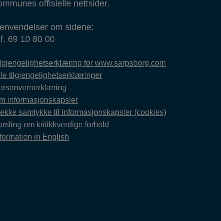
ommunes offisielle nettsider.
envendelser om sidene:
lf. 69 10 80 00
ilgjengelighetserklæring for www.sarpsborg.com
le tilgjengelighetserklæringer
ersonvernerklæring
m informasjonskapsler
rekke samtykke til informasjonskapsler (cookies)
rsling om kritikkverdige forhold
formation in English