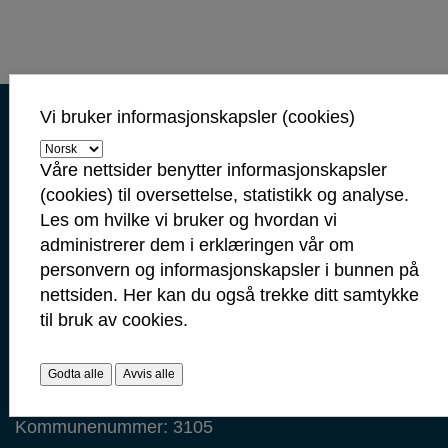
Biblioteket
Vi bruker informasjonskapsler (cookies)
Kontaktinformasjon
Kontakt oss
Våre nettsider benytter informasjonskapsler
Servicetorget: 69 10 80 00
(cookies) til oversettelse, statistikk og analyse.
(Telefontid mandag-fredag 09.00-14.00)
Les om hvilke vi bruker og hvordan vi
servicetorget@sarpsborg.com
administrerer dem i erklæringen vår om
postmottak@sarpsborg.com
personvern og informasjonskapsler i bunnen på
Contact us - English
nettsiden. Her kan du også trekke ditt samtykke
til bruk av cookies.
Post: Postboks 237, 1702 Sarpsborg
Besøk: Glengsgata 38, 1706 Sarpsborg
Godta alle
Avvis alle
Faktura: Postboks 505, 1703 Sarpsborg
Org.nr: 938 801 363
Kommunenummer: 3105