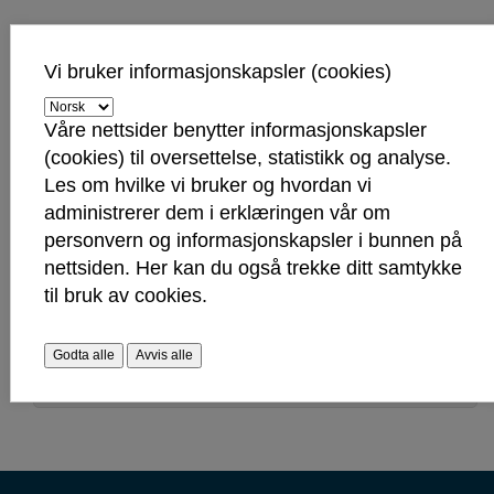
Søknadsskjema
Vi bruker informasjonskapsler (cookies)
Søk om parkeringstillatelse her
Våre nettsider benytter informasjonskapsler
Legeerklæringsskjema finner du her(må fylles
(cookies) til oversettelse, statistikk og analyse.
ut av legen) - PDF
Les om hvilke vi bruker og hvordan vi
Kan du ikke fylle ut skjemaet digitalt, ta kontakt
administrerer dem i erklæringen vår om
med servicetorget.
personvern og informasjonskapsler i bunnen på
nettsiden. Her kan du også trekke ditt samtykke
Har du fått søknaden innvilget?
til bruk av cookies.
Hvor kan du bruke parkeringstillatelsen?
Godta alle
Avvis alle
Har du fått avslag? Du har rett til å klage