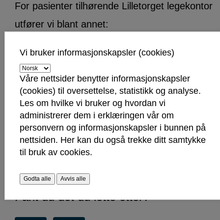
For pasienter tilhørende Lilletorget legekontor
utfører vi blant annet:
Blodprøvetaking
Vi bruker informasjonskapsler (cookies)
Øreskyll
Spirometri
Våre nettsider benytter informasjonskapsler
Enkel ultralyd
(cookies) til oversettelse, statistikk og analyse.
Les om hvilke vi bruker og hvordan vi
Gynekologisk undersøkelse og
administrerer dem i erklæringen vår om
celleprøve
personvern og informasjonskapsler i bunnen på
Kirurgiske inngrep som fjerning av
nettsiden. Her kan du også trekke ditt samtykke
føflekker, suturering, sårdiagnostikk og
til bruk av cookies.
kirurgisk behandling av sår
Godta alle
Avvis alle
Fant du det du lette etter?