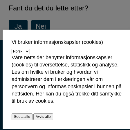
Fant du det du lette etter?
Vi bruker informasjonskapsler (cookies)
Kontaktinformasjon
Kontakt oss
Våre nettsider benytter informasjonskapsler
(cookies) til oversettelse, statistikk og analyse.
Servicetorget: 69 10 80 00
Les om hvilke vi bruker og hvordan vi
(Telefontid mandag-fredag 09.00-14.00)
administrerer dem i erklæringen vår om
servicetorget@sarpsborg.com
personvern og informasjonskapsler i bunnen på
postmottak@sarpsborg.com
nettsiden. Her kan du også trekke ditt samtykke
Contact us - English
til bruk av cookies.
Post: Postboks 237, 1702 Sarpsborg
Godta alle
Avvis alle
Besøk: Glengsgata 38, 1706 Sarpsborg
Faktura: Postboks 505, 1703 Sarpsborg