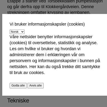
Etappe 3 starter ved Torsbekkdalen pumpestasjon
og går derfra opp til Klokkergårdveien. Denne
strekningen omfatter kryssing av jernbanen.
Derfra følger traseen Klokkergårdveien og FV 109
fra til Alvim renseanlegg.
Vi bruker informasjonskapsler (cookies)
Våre nettsider benytter informasjonskapsler
Transportetappe 4 (T4)
(cookies) til oversettelse, statistikk og analyse.
Les om hvilke vi bruker og hvordan vi
Etappe 4 er utslippsledningen fra Alvim
administrerer dem i erklæringen vår om
renseanlegg til Glomma. På strekningen krysses
personvern og informasjonskapsler i bunnen på
både jernbanen og Alvimveien. Ledningen trekkes
nettsiden. Her kan du også trekke ditt samtykke
et stykke vestover i Glomma for å sikre at utslippet
til bruk av cookies.
ikke vil føre til negative virkninger for
artsmangfoldet og skipstrafikken i Glomma.
Godta alle
Avvis alle
Tekniske