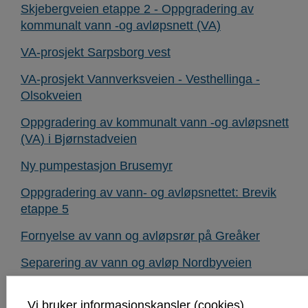
Skjebergveien etappe 2 - Oppgradering av
kommunalt vann -og avløpsnett (VA)
VA-prosjekt Sarpsborg vest
VA-prosjekt Vannverksveien - Vesthellinga -
Olsokveien
Oppgradering av kommunalt vann -og avløpsnett
(VA) i Bjørnstadveien
Ny pumpestasjon Brusemyr
Oppgradering av vann- og avløpsnettet: Brevik
etappe 5
Fornyelse av vann og avløpsrør på Greåker
Separering av vann og avløp Nordbyveien
Separering av vann og avløp på Opsund.
Vi bruker informasjonskapsler (cookies)