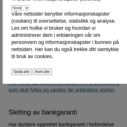
Våre nettsider benytter informasjonskapsler
(cookies) til oversettelse, statistikk og analyse.
Privat arbeid
Les om hvilke vi bruker og hvordan vi
administrerer dem i erklæringen vår om
Her finner du en oversikt, med kart, over
personvern og informasjonskapsler i bunnen på
alle (kommunale og private) gravearbeider i
nettsiden. Her kan du også trekke ditt samtykke
Sarpsborg.
til bruk av cookies.
Før du skal grave må du melde fra om dette. Dette
er viktig for å forhindre ulykker og
Godta alle
Avvis alle
erstatningsansvar ved et eventuelt kabelbrudd.
Her finner du viktig informasjon om gravemelding
som skal fylles og varsles før arbeidene starter.
Sletting av bankgaranti
Har du/dere opprettet bankgaranti i forbindelse