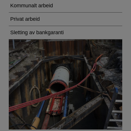
og
Kommunalt arbeid
andre
Privat arbeid
utviklingsprosjekter
Sletting av bankgaranti