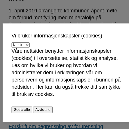
1. april 2019 arrangerte kommunen åpent møte
om forbud mot fyring med mineralolje på
Sandesundveien barneskole. Møtet var åpent for
alle, og formålet var å legge til rette for en trygg
Vi bruker informasjonskapsler (cookies)
utfasing av oljefyring. Kommunen har lagt ut
presentasjonene fra dette møtet på sine
Våre nettsider benytter informasjonskapsler
hjemmesider, slik at de som ikke var tilstede
(cookies) til oversettelse, statistikk og analyse.
denne dagen har mulighet til å lese de i ettertid.
Les om hvilke vi bruker og hvordan vi
Presentasjonene finner du her.
administrerer dem i erklæringen vår om
personvern og informasjonskapsler i bunnen på
nettsiden. Her kan du også trekke ditt samtykke
til bruk av cookies.
Nyttige lenker
Lov om vern mot forurensninger og om avfall
Godta alle
Avvis alle
(forurensningsloven)
Forskrift om begrensning av forurensning