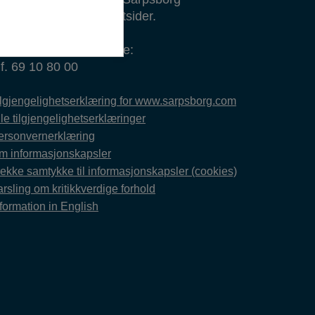
ommunes offisielle nettsider.
envendelser om sidene:
lf. 69 10 80 00
ilgjengelighetserklæring for www.sarpsborg.com
le tilgjengelighetserklæringer
ersonvernerklæring
m informasjonskapsler
rekke samtykke til informasjonskapsler (cookies)
rsling om kritikkverdige forhold
formation in English