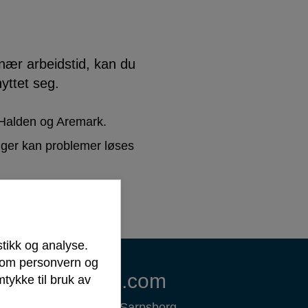
nær arbeidstid, kan du
yttet seg.
 Halden og Aremark.
nger kan problemer løses
tinuerlig vakttjeneste
stikk og analyse.
r om personvern og
Om sarpsborg.com
tykke til bruk av
ww.sarpsborg.com er Sarpsborg