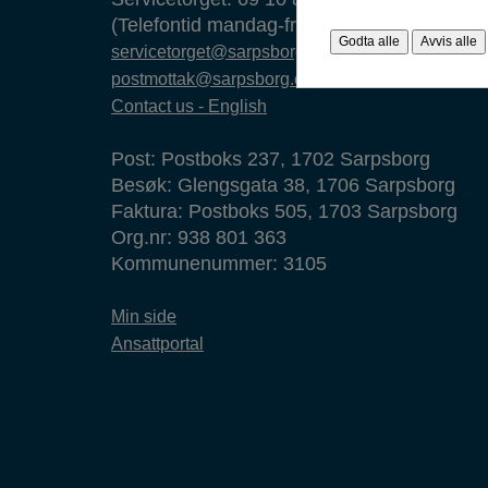
(Telefontid mandag-fredag 09.00-14.00)
Godta alle
Avvis alle
servicetorget@sarpsborg.com
postmottak@sarpsborg.com
Contact us - English
Post: Postboks 237, 1702 Sarpsborg
Besøk: Glengsgata 38, 1706 Sarpsborg
Faktura: Postboks 505, 1703 Sarpsborg
Org.nr: 938 801 363
Kommunenummer: 3105
Min side
Ansattportal