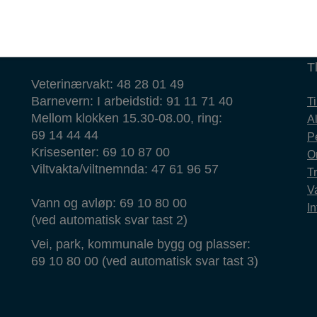
Brann: 110
k
Ambulanse: 113
Legevakt: 116 117
H
T
Veterinærvakt: 48 28 01 49
Barnevern: I arbeidstid: 91 11 71 40
T
Mellom klokken 15.30-08.00, ring:
Al
69 14 44 44
P
Krisesenter: 69 10 87 00
O
Viltvakta/viltnemnda: 47 61 96 57
T
Va
Vann og avløp: 69 10 80 00
In
(ved automatisk svar tast 2)
Vei, park, kommunale bygg og plasser:
69 10 80 00 (ved automatisk svar tast 3)