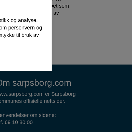
en mer enn nødvendig. Det som
en videre planleggingen av
kjenne til.
stikk og analyse.
r om personvern og
oner i 2026)
tykke til bruk av
Om sarpsborg.com
ww.sarpsborg.com er Sarpsborg
ommunes offisielle nettsider.
envendelser om sidene:
lf. 69 10 80 00