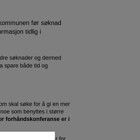
 kommunen før søknad
rmasjon tidlig i
 bedre søknader og dermed
 spare både tid og
 skal søke for å gi en mer
noe som benyttes i større
or forhåndskonferanse er i
de behov utbygger har for