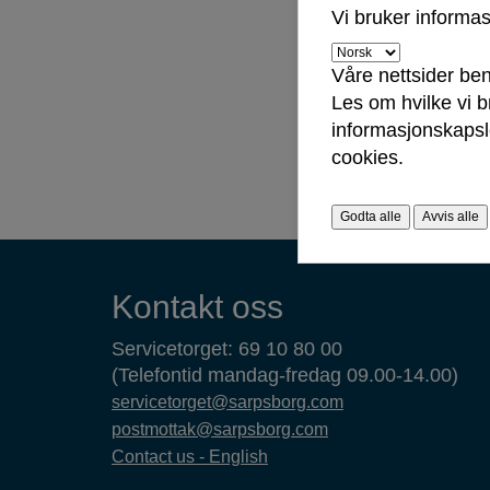
Vi bruker informa
info
er v
pros
Våre nettsider ben
Les om hvilke vi 
Skje
informasjonskapsle
cookies.
Les 
Godta alle
Avvis alle
Kontaktinformasjon
Kontakt oss
Servicetorget: 69 10 80 00
(Telefontid mandag-fredag 09.00-14.00)
servicetorget@sarpsborg.com
postmottak@sarpsborg.com
Contact us - English