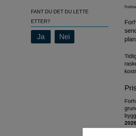
Publis
FANT DU DET DU LETTE
ETTER?
For
send
plan
Tidl
rask
kost
Pri
Forh
grun
bygg
2026
Forh