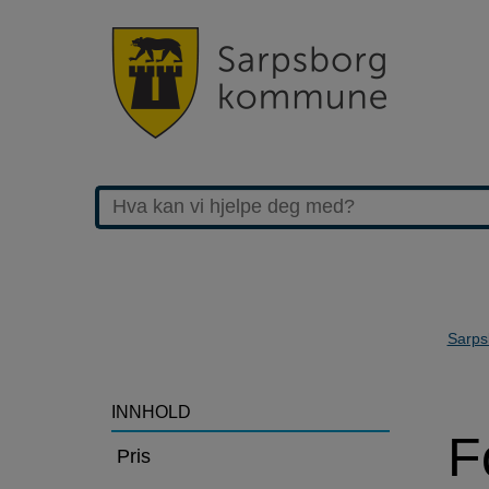
Sarps
>Forhåndskonferans
INNHOLD
F
byggesak
Pris