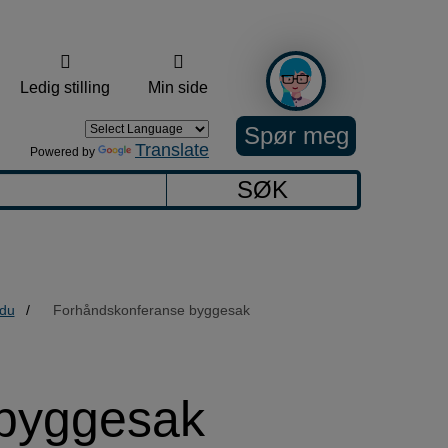
Ledig stilling
Min side
Spør meg
Translate
Powered by
SØK
 du
Forhåndskonferanse byggesak
byggesak