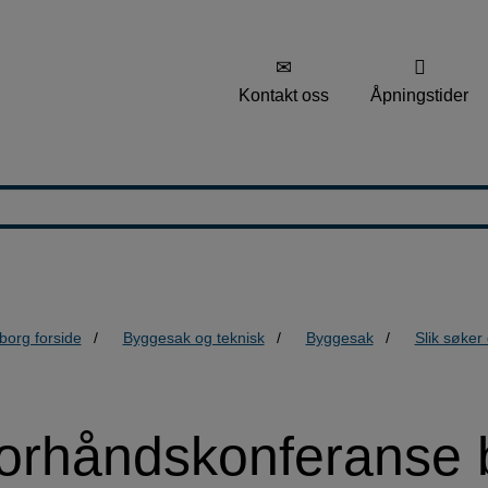
Kontakt oss
Åpningstider
borg forside
Byggesak og teknisk
Byggesak
Slik søker
e
orhåndskonferanse 