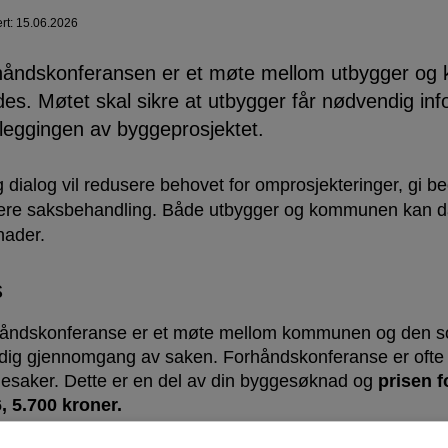
ert: 15.06.2026
håndskonferansen er et møte mellom utbygger og
es. Møtet skal sikre at utbygger får nødvendig info
leggingen av byggeprosjektet.
ig dialog vil redusere behovet for omprosjekteringer, gi
ere saksbehandling. Både utbygger og kommunen kan da
nader.
s
åndskonferanse er et møte mellom kommunen og den som
dig gjennomgang av saken. Forhåndskonferanse er ofte 
esaker. Dette er en del av din byggesøknad og
prisen f
, 5.700 kroner.
åndskonferansen må tilpasses den enkelte byggesak og 