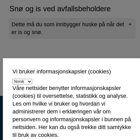
Snø og is ved avfallsbeholdere
Dette må du som innbygger huske på når det
er is og snø.
Fant du det du lette etter?
Vi bruker informasjonskapsler (cookies)
Våre nettsider benytter informasjonskapsler
(cookies) til oversettelse, statistikk og analyse.
Les om hvilke vi bruker og hvordan vi
Kontaktinformasjon
administrerer dem i erklæringen vår om
Kontakt oss
personvern og informasjonskapsler i bunnen på
nettsiden. Her kan du også trekke ditt samtykke
Servicetorget: 69 10 80 00
(Telefontid mandag-fredag 09.00-14.00)
til bruk av cookies.