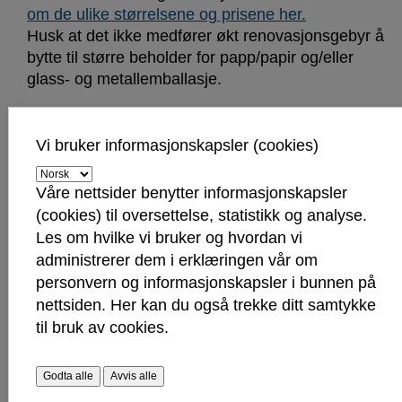
om de ulike størrelsene og prisene her.
Husk at det ikke medfører økt renovasjonsgebyr å
bytte til større beholder for papp/papir og/eller
glass- og metallemballasje.
Eiendomsskatt:
Vi bruker informasjonskapsler (cookies)
Grunnlaget for denne er eiendomsskattetaksten
på boligen din. Den står oppført i regningen.
Våre nettsider benytter informasjonskapsler
Deretter blir avgiften beregnet ut ifra årets
(cookies) til oversettelse, statistikk og analyse.
sats.
Les mer om eiendomsskatten her
.
Les om hvilke vi bruker og hvordan vi
administrerer dem i erklæringen vår om
Feiegebyr:
personvern og informasjonskapsler i bunnen på
Alle som har et ildsted betaler et fast gebyr i året.
nettsiden. Her kan du også trekke ditt samtykke
Feiegebyret inkluderer betaling for boligtilsyn, som
til bruk av cookies.
du får hvert fjerde år.
Les mer om boligtilsyn og feiing her
Godta alle
Avvis alle