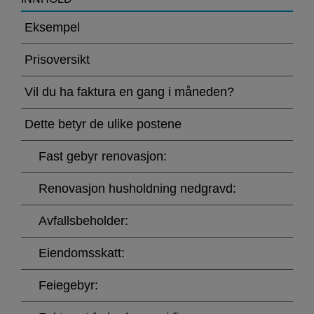
>Dette
står
Eksempel
på
Prisoversikt
fakturaen
Vil du ha faktura en gang i måneden?
for
Dette betyr de ulike postene
kommunale
Fast gebyr renovasjon:
avgifter
Renovasjon husholdning nedgravd:
Avfallsbeholder:
Eiendomsskatt:
Feiegebyr: