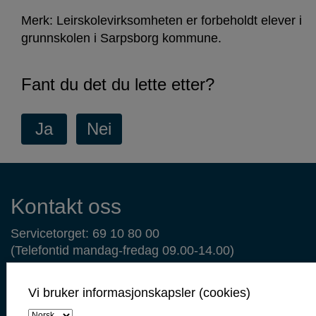
Merk: Leirskolevirksomheten er forbeholdt elever i
grunnskolen i Sarpsborg kommune.
Fant du det du lette etter?
Kontaktinformasjon
Kontakt oss
Servicetorget: 69 10 80 00
(Telefontid mandag-fredag 09.00-14.00)
servicetorget@sarpsborg.com
postmottak@sarpsborg.com
Vi bruker informasjonskapsler (cookies)
Contact us - English