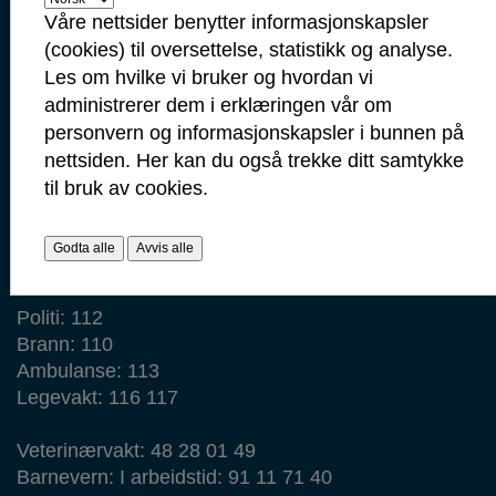
Våre nettsider benytter informasjonskapsler
Post: Postboks 237, 1702 Sarpsborg
(cookies) til oversettelse, statistikk og analyse.
Besøk: Glengsgata 38, 1706 Sarpsborg
Les om hvilke vi bruker og hvordan vi
Faktura: Postboks 505, 1703 Sarpsborg
administrerer dem i erklæringen vår om
Org.nr: 938 801 363
personvern og informasjonskapsler i bunnen på
Kommunenummer: 3105
nettsiden. Her kan du også trekke ditt samtykke
til bruk av cookies.
Min side
Ansattportal
Godta alle
Avvis alle
Vakt- og nødtelefoner
Politi: 112
Brann: 110
Ambulanse: 113
Legevakt: 116 117
Veterinærvakt: 48 28 01 49
Barnevern: I arbeidstid: 91 11 71 40