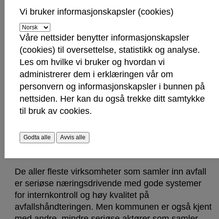
Vi bruker informasjonskapsler (cookies)
Må ha avtale med kommunen for å
Våre nettsider benytter informasjonskapsler
samle inn husholdningsavfall
(cookies) til oversettelse, statistikk og analyse.
Les om hvilke vi bruker og hvordan vi
Kommunedirektøren anbefaler videre å
administrerer dem i erklæringen vår om
innføre søknadsplikt for private aktører som
personvern og informasjonskapsler i bunnen på
samler inn husholdningsavfall.
nettsiden. Her kan du også trekke ditt samtykke
Dette gjelder avfall fra husholdninger som i
til bruk av cookies.
utgangspunktet skal leveres på Gatedalen
miljøanlegg, men der innbygger engasjerer et
privat selskap som henter avfallet for behandling i
Godta alle
Avvis alle
egen regi.
De aller fleste virksomheter som samler inn avfall
er seriøse næringsdrivende med gode systemer
for internkontroll og høy kvalitet på
avfallshåndteringen. Men kommunen er også kjent
med andre, mindre seriøse aktører som samler