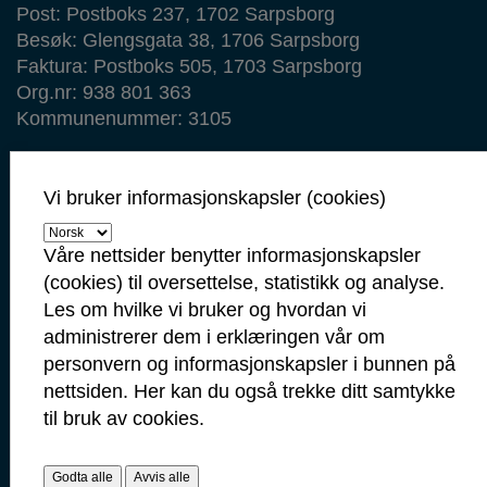
Post: Postboks 237, 1702 Sarpsborg
Besøk: Glengsgata 38, 1706 Sarpsborg
Faktura: Postboks 505, 1703 Sarpsborg
Org.nr: 938 801 363
Kommunenummer: 3105
Min side
Vi bruker informasjonskapsler (cookies)
Ansattportal
Vakt- og nødtelefoner
Våre nettsider benytter informasjonskapsler
(cookies) til oversettelse, statistikk og analyse.
Politi: 112
Les om hvilke vi bruker og hvordan vi
Brann: 110
administrerer dem i erklæringen vår om
Ambulanse: 113
personvern og informasjonskapsler i bunnen på
Legevakt: 116 117
nettsiden. Her kan du også trekke ditt samtykke
til bruk av cookies.
Veterinærvakt: 48 28 01 49
Barnevern: I arbeidstid: 91 11 71 40
Mellom klokken 15.30-08.00, ring:
Godta alle
Avvis alle