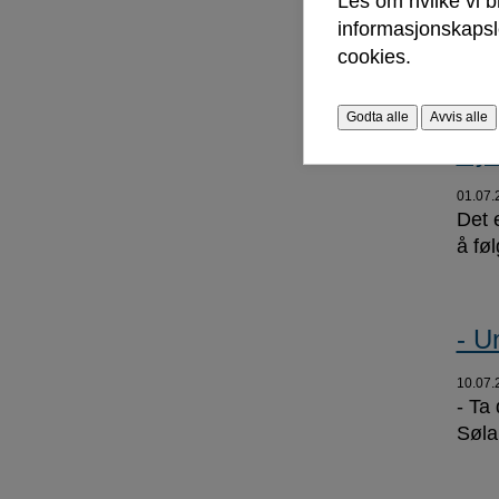
Les om hvilke vi 
Sli
informasjonskapsle
cookies.
19.06.
Godta alle
Avvis alle
Nyt
01.07.
Det e
å føl
- U
10.07.
- Ta
Søla