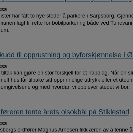
2026
lister har fått to nye steder å parkere i Sarpsborg. Gj
unen lagt til rette for bobilparkering både ved Tunevann
rum.
skudd til opprustning og byforskjønnelse i Ø
2026
iltak kan gjøre en stor forskjell for et nabolag. Når en slit
lt hus får tilbake sitt opprinnelige uttrykk eller et uteom
omgivelsene og med hvordan vi opplever stedet vi bor.
føreren tente årets olsokbål på Stiklestad
2026
sborgs ordfører Magnus Arnesen fikk æren av å tenne åre