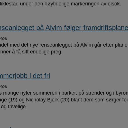
tiklestad under den høytidelige markeringen av olsok.
seanlegget på Alvim følger framdriftsplan
2026
idet med det nye renseanlegget på Alvim går etter planen
nner å få sitt endelige preg.
merjobb i det fri
2026
 mange nyter sommeren i parker, på strender og i byro
ge (19) og Nicholay Bjerk (20) blant dem som sørger fo
og trivelige.