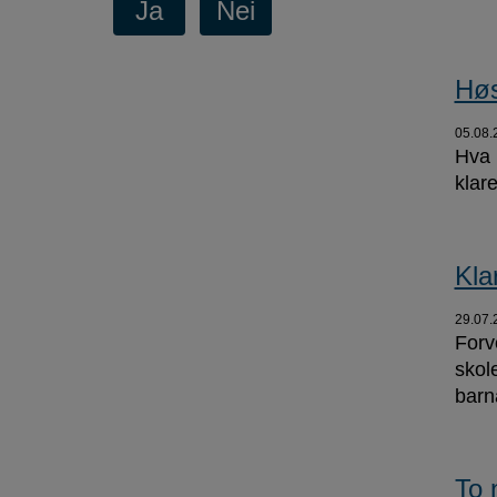
Høs
05.08.
Hva m
klare
Kla
29.07.
Forv
skol
barn
To 