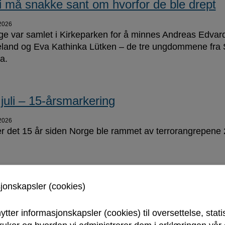
i må snakke sant om hvorfor de ble drept
2026
e var samlet i Kirkeparken for å minnes Andreas Edvar
land og Eva Kathinka Lütken – de tre ungdommene fra S
a.
 juli – 15-årsmarkering
2026
 er det 15 år siden Norge ble rammet av terrorangrepene 2
evannskvalitet og temperatur
sjonskapsler (cookies)
2026
ytter informasjonskapsler (cookies) til oversettelse, stati