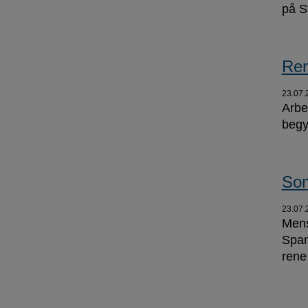
på S
Ren
23.07.
Arbe
begy
Som
23.07.
Mens
Span
rene 