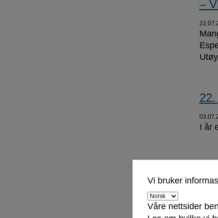
– V
22.07.
Mang
Espe
Utøy
22.
03.07.
I år
Bad
Vi bruker informa
29.06.
Våre nettsider ben