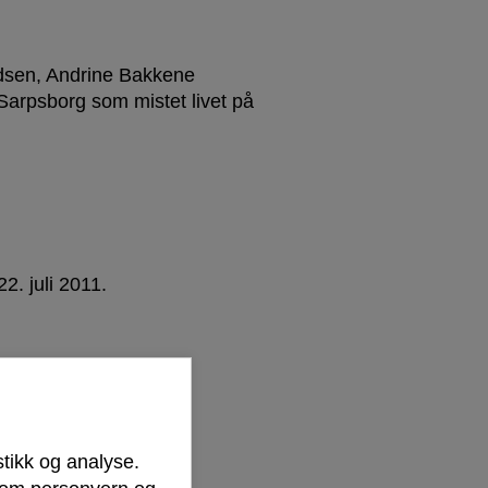
dsen, Andrine Bakkene
arpsborg som mistet livet på
2. juli 2011.
stikk og analyse.