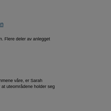
en
. Flere deler av anlegget
mmene våre, er Sarah
r at uteområdene holder seg