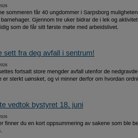
2026
e sommeren får 40 ungdommer i Sarpsborg muligheten t
v barnehager. Gjennom tre uker bidrar de i lek og aktivi
idig som de får sitt første møte med arbeidslivet.
e sett fra deg avfall i sentrum!
2026
settes fortsatt store mengder avfall utenfor de nedgravde
e er sterkt uønsket, og vi minner derfor om hvordan ordn
te vedtok bystyret 18. juni
2026
r finner du en kort oppsummering av sakene som ble beha
.