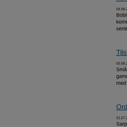
04.08.
Bobi
komm
sent
Til
05.08.
Små t
gamme
med 
Ord
31.07.
Sarp