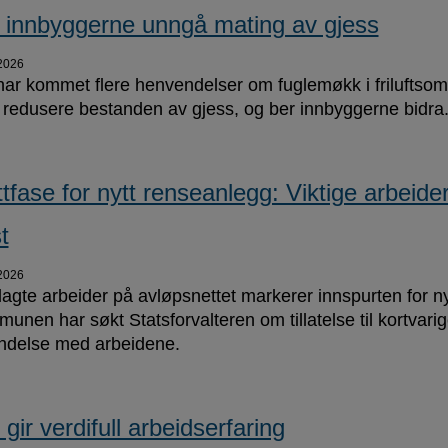
 innbyggerne unngå mating av gjess
2026
har kommet flere henvendelser om fuglemøkk i frilufts
å redusere bestanden av gjess, og ber innbyggerne bidra
ttfase for nytt renseanlegg: Viktige arbeide
t
2026
lagte arbeider på avløpsnettet markerer innspurten for n
unen har søkt Statsforvalteren om tillatelse til kortvarig
indelse med arbeidene.
 gir verdifull arbeidserfaring