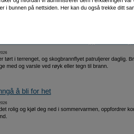
bruker og hvordan vi administrerer dem i erklæringen vå
k håndterer du fremmede arter
r i bunnen på nettsiden. Her kan du også trekke ditt sam
2026
 sommeren ute – men vær oppmerksom på
2026
r tørt i terrenget, og skogbrannflyet patruljerer daglig. B
ge med og varsle ved røyk eller tegn til brann.
nngå å bli for het
2026
 det rolig og kjøl deg ned i sommervarmen, oppfordrer
nd.