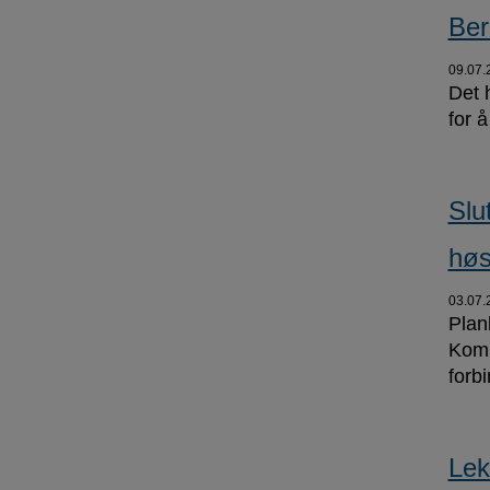
Ber
09.07.
Det 
for 
Slu
høs
03.07.
Plan
Komm
forb
Lek