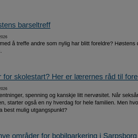
tens barseltreff
2026
ed å treffe andre som nylig har blitt foreldre? Høstens da
.
r for skolestart? Her er lærernes råd til fore
2026
entninger, spenning og kanskje litt nervøsitet. Når seks
en, starter også en ny hverdag for hele familien. Men hv
a best mulig utgangspunkt?
nye områder for bobilparkering i Sarpsborg