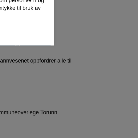
r om personvern og
tykke til bruk av
 skogbrannfare
rannvesenet oppfordrer alle til
 kommuneoverlege Torunn