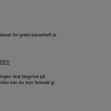
toer for gratis barseltreff er
ldre
åringen skal begynne på
ordan kan du som foresatt gi