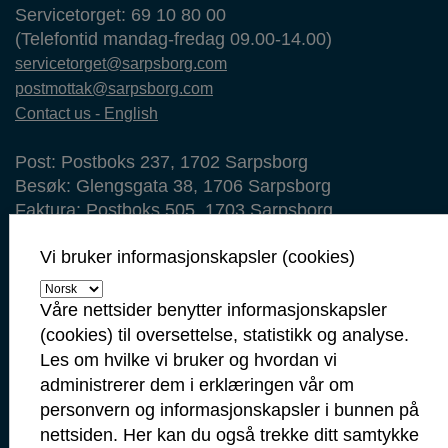
Servicetorget: 69 10 80 00
(Telefontid mandag-fredag 09.00-14.00)
servicetorget@sarpsborg.com
postmottak@sarpsborg.com
Contact us - English
Post: Postboks 237, 1702 Sarpsborg
Besøk: Glengsgata 38, 1706 Sarpsborg
Faktura: Postboks 505, 1703 Sarpsborg
Org.nr: 938 801 363
Vi bruker informasjonskapsler (cookies)
Kommunenummer: 3105
Min side
Våre nettsider benytter informasjonskapsler
Ansattportal
(cookies) til oversettelse, statistikk og analyse.
Les om hvilke vi bruker og hvordan vi
Vakt- og nødtelefoner
administrerer dem i erklæringen vår om
personvern og informasjonskapsler i bunnen på
Politi: 112
nettsiden. Her kan du også trekke ditt samtykke
Brann: 110