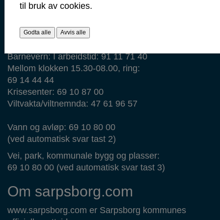
til bruk av cookies.
Ambulanse: 113
Legevakt: 116 117
Godta alle
Avvis alle
Veterinærvakt: 48 28 01 49
Barnevern: I arbeidstid: 91 11 71 40
Mellom klokken 15.30-08.00, ring:
69 14 44 44
Krisesenter: 69 10 87 00
Viltvakta/viltnemnda: 47 61 96 57
Vann og avløp: 69 10 80 00
(ved automatisk svar tast 2)
Vei, park, kommunale bygg og plasser:
69 10 80 00 (ved automatisk svar tast 3)
Om sarpsborg.com
www.sarpsborg.com er Sarpsborg kommunes