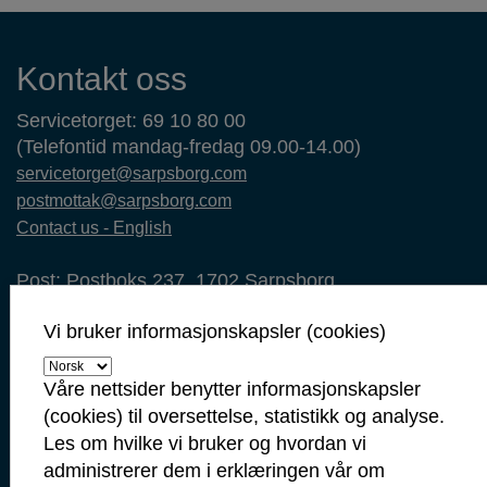
Kontaktinformasjon
Kontakt oss
Servicetorget: 69 10 80 00
(Telefontid mandag-fredag 09.00-14.00)
servicetorget@sarpsborg.com
postmottak@sarpsborg.com
Contact us - English
Post: Postboks 237, 1702 Sarpsborg
Besøk: Glengsgata 38, 1706 Sarpsborg
Vi bruker informasjonskapsler (cookies)
Faktura: Postboks 505, 1703 Sarpsborg
Org.nr: 938 801 363
Kommunenummer: 3105
Våre nettsider benytter informasjonskapsler
(cookies) til oversettelse, statistikk og analyse.
Min side
Les om hvilke vi bruker og hvordan vi
Ansattportal
administrerer dem i erklæringen vår om